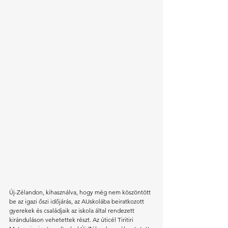
Új-Zélandon, kihasználva, hogy még nem köszöntött 
be az igazi őszi időjárás, az AUskolába beiratkozott 
gyerekek és családjaik az iskola által rendezett 
kiránduláson vehetettek részt. Az úticél Tiritiri 