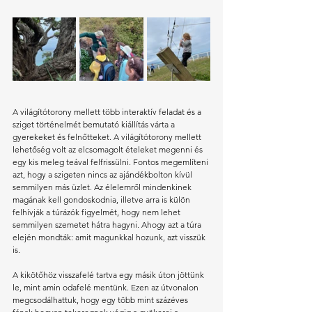
A világítótorony mellett több interaktív feladat és a 
sziget történelmét bemutató kiállítás várta a 
gyerekeket és felnőtteket. A világítótorony mellett 
lehetőség volt az elcsomagolt ételeket megenni és 
egy kis meleg teával felfrissülni. Fontos megemlíteni 
azt, hogy a szigeten nincs az ajándékbolton kívül 
semmilyen más üzlet. Az élelemről mindenkinek 
magának kell gondoskodnia, illetve arra is külön 
felhívják a túrázók figyelmét, hogy nem lehet 
semmilyen szemetet hátra hagyni. Ahogy azt a túra 
elején mondták: amit magunkkal hozunk, azt visszük 
is.
A kikötőhöz visszafelé tartva egy másik úton jöttünk 
le, mint amin odafelé mentünk. Ezen az útvonalon 
megcsodálhattuk, hogy egy több mint százéves 