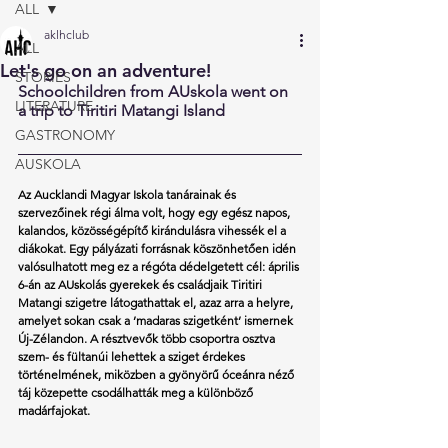
ALL
aklhclub
ALL
Let's go on an adventure!
STORIES
Schoolchildren from AUskola went on 
LITERATURE
a trip to Tiritiri Matangi Island
GASTRONOMY
AUSKOLA
Az Aucklandi Magyar Iskola tanárainak és 
szervezőinek régi álma volt, hogy egy egész napos, 
kalandos, közösségépítő kirándulásra vihessék el a 
diákokat. Egy pályázati forrásnak köszönhetően idén 
valósulhatott meg ez a régóta dédelgetett cél: április 
6-án az AUskolás gyerekek és családjaik Tiritiri 
Matangi szigetre látogathattak el, azaz arra a helyre, 
amelyet sokan csak a ’madaras szigetként’ ismernek 
Új-Zélandon. A résztvevők több csoportra osztva 
szem- és fültanúi lehettek a sziget érdekes 
történelmének, miközben a gyönyörű óceánra néző 
táj közepette csodálhatták meg a különböző 
madárfajokat.