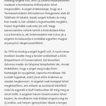
Matangi szigete volt, ahol Új-Zéland veszélyeztetett 
madarait a természetes élőhelyükön lehet 
megcsodálni. A sziget érdekessége, hogy az a 
Természetvédelmi Minisztérium felügyelete alatt áll. 
Található itt takahē, északi-szigeti kōkako és még 
kiwi madár is, bár utóbbit a legnehezebb meglátni, 
hiszen leginkább csak este jön elő. Nagy 
szerencsénkre velünk tartott a kirándulásra Kósa 
Luca Kornélia is, aki önkéntesként már 6 éve jár a 
szigetre és kalauzolja a turistákat egyetlen magyar 
anyanyelvű idegenvezetőként. 
Az 1970-es évekig a sziget legelő volt. A nyolcvanas 
években kezdte meg a terület erdősítését a DOC 
(Department of Conservation). Ezt követően 
őshonos madár- és fafajokat telepítettek ide. Annak 
érdekében, hogy a sziget meg tudja őrizni 
tisztaságát és nyugalmát, naponta mindössze 150 
turistát fogadnak, ezért jóval előre érdemes az 
utazást megtervezni. A szigetet csak komppal lehet 
megközelíteni, ami először az aucklandi kikötőből 
indul és egyedül a Gulf Harbourban áll még meg az 
úticél előtt. A szigetet három túraútvonalon lehet 
bejárni, és mindhárom más kilátást enged a régi és 
új erdőre, sok helyen gyönyörűen látszik a tenger, 