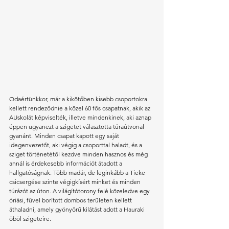
Odaértünkkor, már a kikötőben kisebb csoportokra 
kellett rendeződnie a közel 60 fős csapatnak, akik az 
AUskolát képviselték, illetve mindenkinek, aki aznap 
éppen ugyanezt a szigetet választotta túraútvonal 
gyanánt. Minden csapat kapott egy saját 
idegenvezetőt, aki végig a csoporttal haladt, és a 
sziget történetétől kezdve minden hasznos és még 
annál is érdekesebb információt átadott a 
hallgatóságnak. Több madár, de leginkább a Tieke 
csicsergése szinte végigkísért minket és minden 
túrázót az úton. A világítótorony felé közeledve egy 
óriási, fűvel borított dombos területen kellett 
áthaladni, amely gyönyörű kilátást adott a Hauraki 
öböl szigeteire. 