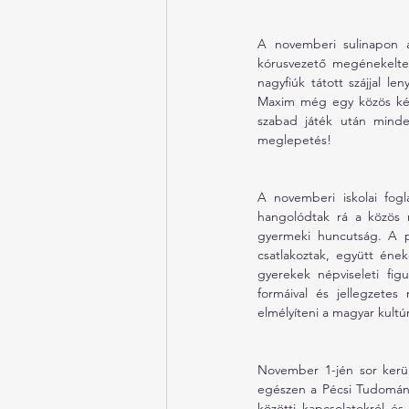
A novemberi sulinapon a
kórusvezető megénekeltet
nagyfiúk tátott szájjal l
Maxim még egy közös képe
szabad játék után minden
meglepetés!
A novemberi iskolai fogl
hangolódtak rá a közös 
gyermeki huncutság. A 
csatlakoztak, együtt ének
gyerekek népviseleti fig
formáival és jellegzete
elmélyíteni a magyar kultú
November 1-jén sor kerül
egészen a Pécsi Tudomány
közötti kapcsolatokról é