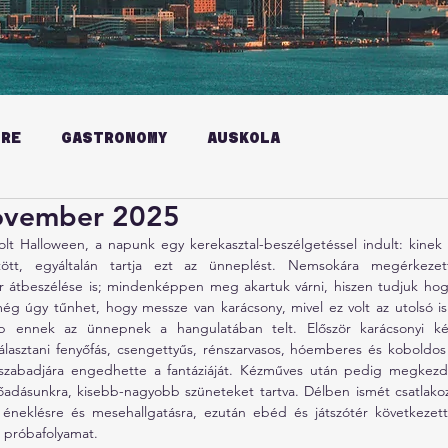
URE
GASTRONOMY
AUSKOLA
ovember 2025
lt Halloween, a napunk egy kerekasztal-beszélgetéssel indult: kinek m
ött, egyáltalán tartja ezt az ünneplést. Nemsokára megérkeze
ár átbeszélése is; mindenképpen meg akartuk várni, hiszen tudjuk ho
g úgy tűnhet, hogy messze van karácsony, mivel ez volt az utolsó is
bb ennek az ünnepnek a hangulatában telt. Először karácsonyi kép
választani fenyőfás, csengettyűs, rénszarvasos, hóemberes és koboldos
zabadjára engedhette a fantáziáját. Kézműves után pedig megkezdtü
őadásunkra, kisebb-nagyobb szüneteket tartva. Délben ismét csatlakoz
éneklésre és mesehallgatásra, ezután ebéd és játszótér következett,
a próbafolyamat.