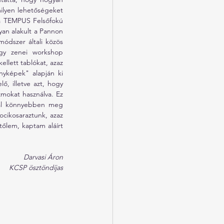
ilyen lehetőségeket 
 a TEMPUS Felsőfokú 
yan alakult a Pannon 
ódszer általi közös 
gy zenei workshop 
llett tablókat, azaz 
nyképek" alapján ki 
ő, illetve azt, hogy 
mokat használva. Ez 
kal könnyebben meg 
ocikosaraztunk, azaz 
őlem, kaptam aláírt 
Darvasi Áron
KCSP ösztöndíjas