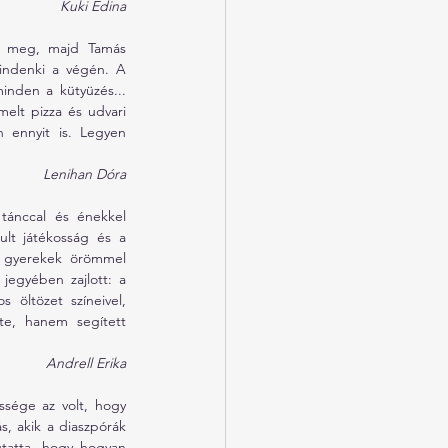
Kuki Edina
k meg, majd Tamás 
indenki a végén. A 
inden a kütyüzés... 
lt pizza és udvari 
 ennyit is. Legyen 
Lenihan Dóra
tánccal és énekkel 
lt játékosság és a 
 gyerekek örömmel 
jegyében zajlott: a 
öltözet színeivel, 
te, hanem segített 
Andrell Erika
sége az volt, hogy 
 akik a diaszpórák 
tatta, hogy hogyan 