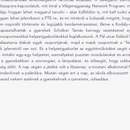
iaszpóra-kapcsolatok; mit kínál a Világmagyarság Network Program; m
lája; hogyan lehet magyarul tanulni – akár külföldön is; mit kell tudni
gyan lehet jelentkezni a PTE-re, és mi történik a kulisszák mögött; hog
am inspiráló története és legújabb kezdeményezései; illetve a Kodály-m
apasztalhatták a gyerekek Schóber Tamás karnagy vezetésével e
soportosokkal helyzetgyakorlatokkal foglalkoztunk. A Pál utcai fiúkból ke
választania diákok egyik csoportjának, majd a másik csoportnak a "fé
yik jelenetről van szó. Ez a helyzetgyakorlat az együttműködést segíti el
 imitálni egy-egy helyzetet, személyeket pusztán mozdulatokat és arciz
a a gyerekekben a szorongást, a lámpalázat, és elősegíti, hogy sok
ség előtt. A nap végén a játéké volt a főszerep: a mostani alkalommal f
mindenkinek a palánkba. Miután véget ért a nap, az iskola elbúcsúzott t
 marad nekem ezeknek a gyerekeknek a szeretete, odaadása.