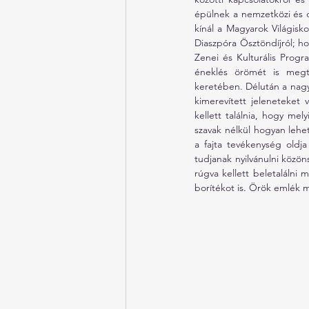
épülnek a nemzetközi és d
kínál a Magyarok Világisko
Diaszpóra Ösztöndíjról; ho
Zenei és Kulturális Progr
éneklés örömét is megt
keretében. Délután a nagyc
kimerevített jeleneteket 
kellett találnia, hogy mel
szavak nélkül hogyan lehet
a fajta tevékenység oldj
tudjanak nyilvánulni közön
rúgva kellett beletalálni 
borítékot is. Örök emlék