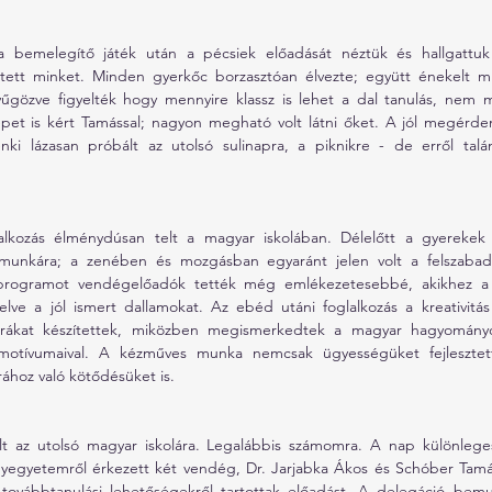
 bemelegítő játék után a pécsiek előadását néztük és hallgattu
ett minket. Minden gyerkőc borzasztóan élvezte; együtt énekelt m
enyűgözve figyelték hogy mennyire klassz is lehet a dal tanulás, nem m
t is kért Tamással; nagyon megható volt látni őket. A jól megérdeme
ki lázasan próbált az utolsó sulinapra, a piknikre - de erről talán
alkozás élménydúsan telt a magyar iskolában. Délelőtt a gyerekek 
munkára; a zenében és mozgásban egyaránt jelen volt a felszabadu
programot vendégelőadók tették még emlékezetesebbé, akikhez a
elve a jól ismert dallamokat.
 Az
 ebéd utáni foglalkozás a kreativitás 
urákat készítettek, miközben megismerkedtek a magyar hagyományos 
s motívumaival. A kézműves munka nemcsak ügyességüket fejlesztet
rához való kötődésüket is.
t az utolsó magyar iskolára. Legalábbis számomra. A nap különleges
egyetemről érkezett két vendég, Dr. Jarjabka Ákos és Schóber Tamás,
s továbbtanulási lehetőségekről tartottak előadást. A delegáció bemu