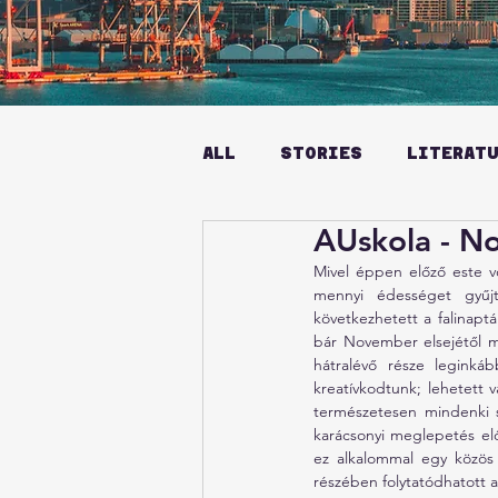
ALL
STORIES
LITERAT
AUskola - N
Mivel éppen előző este vo
mennyi édességet gyűjt
következhetett a falinapt
bár November elsejétől mé
hátralévő része leginká
kreatívkodtunk; lehetett 
természetesen mindenki s
karácsonyi meglepetés el
ez alkalommal egy közös 
részében folytatódhatott 