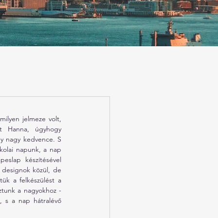
ilyen jelmeze volt, 
tt Hanna, úgyhogy 
gy nagy kedvence. S 
kolai napunk, a nap 
eslap készítésével 
 designok közül, de 
k a felkészülést a 
tunk a nagyokhoz - 
 s a nap hátralévő 