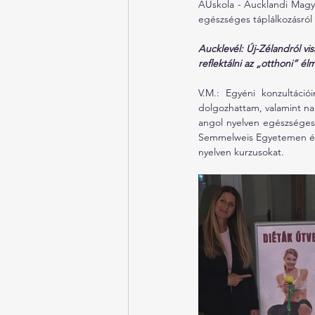
AUskola - Aucklandi Magya
egészséges táplálkozásról
Aucklevél: Új-Zélandról vis
reflektálni az „otthoni” é
V.M.: Egyéni konzultáci
dolgozhattam, valamint na
angol nyelven egészséges
Semmelweis Egyetemen és 
nyelven kurzusokat.