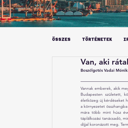
ÖSSZES
TÖRTÉNETEK
I
Van, aki ráta
Beszélgetés Vadai Mónik
Vannak emberek, akik megta
Budapesten született, kö
életközeg új kérdéseket h
a környezetet összhangba 
mára több mint húsz éves
táplálkozási tanácsadó, m
díjjal koronázott meg. Ter