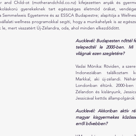
er and Child-ot (
motherandchild.co.nz
) kifejezetten anyák és gyer
 Iskoláskorú gyerekeknek tart egészséges életmód órákat, vendége
a Semmelweis Egyetemre és az ESSCA Budapestre; alapítója a Wellnes
 vállalati wellness programokkal segíti, hogy a munkahelyek is az egészs
 le, mert visszatért Új-Zélandra, oda, ahol minden elkezdődött.
Aucklevél: Budapesten nőttél fe
telepedtél le 2000-ben. Mi v
világnak ezen szegletére?
Vadai Mónika: Röviden, a szerele
Indoneziában találkoztam k
Markkal, aki új-zélandi. Néhán
Londonban éltünk. 2000-ben 
Zélandon és kislányunk, Jessica, 
Jessicával kettős állampolgárok
Aucklevél: Akkoriban aktív rés
magyar kisgyermekes közössé
erről bővebben?