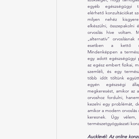
egyéb egészségügyi ta
elérhető konzultációkat sz
milyen nehéz kisgyere
elkészülni, összepakolni é
orvoslás híve voltam.
„alternatív” orvoslásnak
esetben a kettő rem
Mindenképpen a termész
egy adott egészségügyi p
az egész embert fizikai, me
szemléli, és egy termész
több időt töltünk együt
egyén egészségi áll
megkeresést, amikor az a
orvoshoz fordulni, hane
kezelni egy problémát, d
amikor a modern orvoslás
keresnek. Úgy vélem,
természetgyógyászati konzu
Aucklevél: Az online konzu