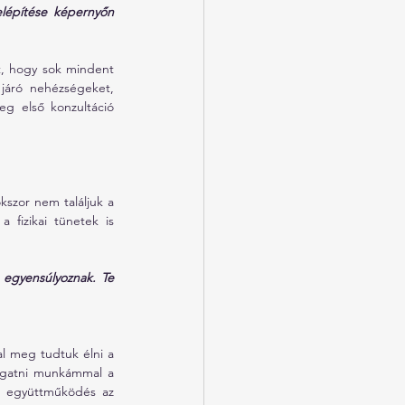
lépítése képernyőn 
, hogy sok mindent 
járó nehézségeket, 
g első konzultáció 
kszor nem találjuk a 
 fizikai tünetek is 
 egyensúlyoznak. Te 
 meg tudtuk élni a 
ogatni munkámmal a 
b együttműködés az 