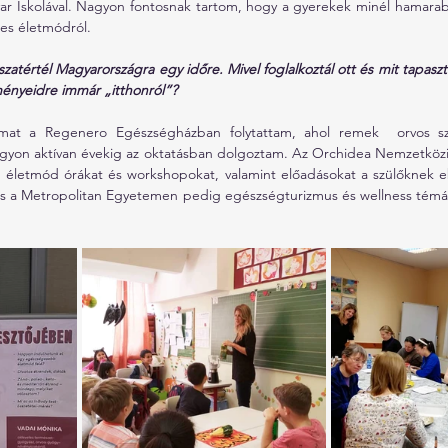
r Iskolával. Nagyon fontosnak tartom, hogy a gyerekek minél hamarab
 es életmódról.
szatértél Magyarországra egy időre. Mivel foglalkoztál ott és mit tapaszt
lményeidre immár „itthonról”?
óimat a Regenero Egészségházban folytattam, ahol remek  orvos sz
gyon aktívan évekig az oktatásban dolgoztam. Az Orchidea Nemzetközi 
 életmód órákat és workshopokat, valamint előadásokat a szülőknek 
a Metropolitan Egyetemen pedig egészségturizmus és wellness témáb