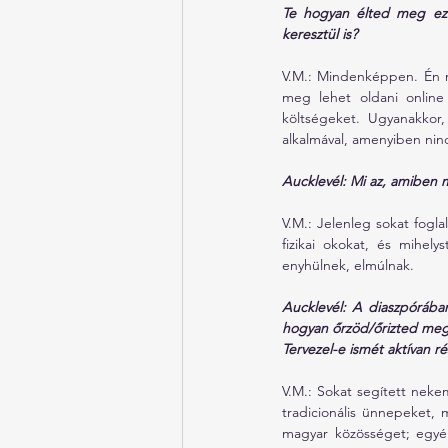
Te hogyan élted meg ezt 
keresztül is?
V.M.: Mindenképpen. Én r
meg lehet oldani online 
költségeket. Ugyanakkor,
alkalmával, amenyiben nin
Aucklevél: Mi az, amiben m
V.M.: Jelenleg sokat fogla
fizikai okokat, és mihely
enyhülnek, elmúlnak.
Aucklevél: A diaszpórában
hogyan őrzöd/őrizted meg
Tervezel-e ismét aktívan r
V.M.: Sokat segített nek
tradicionális ünnepeket,
magyar közösséget; egyén