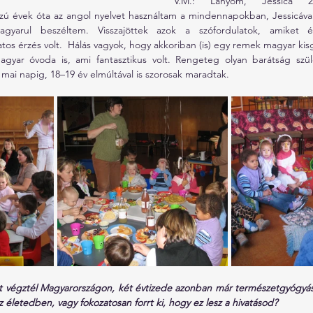
V.M.: Lányom, Jessica 200
ú évek óta az angol nyelvet használtam a mindennapokban, Jessicával
gyarul beszéltem. Visszajöttek azok a szófordulatok, amiket é
os érzés volt.  Hálás vagyok, hogy akkoriban (is) egy remek magyar ki
agyar óvoda is, ami fantasztikus volt. Rengeteg olyan barátság szüle
mai napig, 18–19 év elmúltával is szorosak maradtak.
 végztél Magyarországon, két évtizede azonban már természetgyógyász
 életedben, vagy fokozatosan forrt ki, hogy ez lesz a hivatásod?