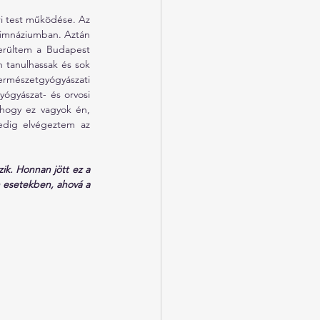
i test működése. Az 
Gimnáziumban. Aztán 
erültem a Budapest 
tanulhassak és sok 
rmészetgyógyászati 
ógyászat- és orvosi 
ogy ez vagyok én,  
edig elvégeztem az 
k. Honnan jött ez a 
 esetekben, ahová a 