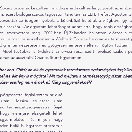
 Sokáig orvosnak készültem, mindig is érdekelt és lenyűgözött az ember
m, ezért biológia szakos tagozaton tanultam az ELTE Trefort Ágoston 
 vonzottak az idegen nyelvek, a különböző kultúrák a világban, így k
us szakára…Az egyetem lehetőséget adott arra, hogy több országban 
got ismerhettem meg. 2002-ben Új-Zélandon hallottam először a te
múlva már be is íratkoztam a Wellpark College hároméves természetgy
dig is természetesen és gyógyszermentesen éltem, rögtön tudtam, h
 Mivel továbbra is érdekelt az orvosi rész, ezért levelező szakon p
met az ausztráliai Charles Sturt Egyetemen.
ther and Child/ anyák és gyermekek természetes egészségével foglalkozi
mélyes élmény is mögötte? Mit tud nyújtani a természetgyógyászat olyan
özei esetleg nem érnek el, főleg kisgyerekeknél?
yógyászattal foglalkoztam az első 
án. Jessica születése után 
k természetgyógyászatra. Saját 
hogy mennyire elszigetelt lehet 
sgyermekével, és milyen nagy 
don belül is. Egyrészt éreztem a 
am a családokat táplálkozási és 