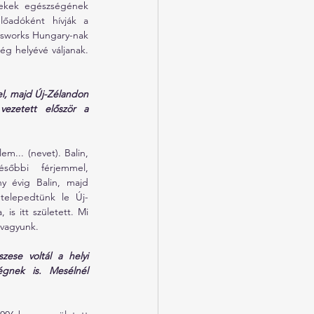
mekek egészségének 
lőadóként hívják a 
sworks Hungary-nak 
ég helyévé váljanak. 
l, majd Új-Zélandon 
ezetett először a 
m... (nevet). Balin, 
ésőbbi férjemmel, 
y évig Balin, majd 
telepedtünk le Új-
is itt született. Mi 
 vagyunk.
zese voltál a helyi 
gnek is. Mesélnél 