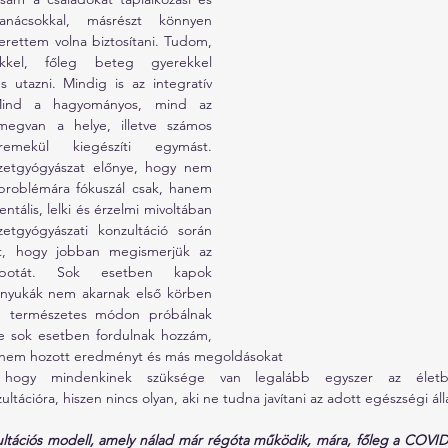
nácsokkal, másrészt könnyen 
erettem volna biztosítani. Tudom, 
kkel, főleg beteg gyerekkel 
s utazni. Mindig is az integratív 
 Mind a hagyományos, mind az 
 megvan a helye, illetve számos 
ekül kiegészíti egymást. 
etgyógyászat előnye, hogy nem 
roblémára fókuszál csak, hanem 
ntális, lelki és érzelmi mivoltában 
etgyógyászati konzultáció során 
t, hogy jobban megismerjük az 
apotát. Sok esetben kapok 
nyukák nem akarnak első körben 
m természetes módon próbálnak 
e sok esetben fordulnak hozzám, 
 nem hozott eredményt és más megoldásokat 
 hogy mindenkinek szüksége van legalább egyszer az életbe
ltációra, hiszen nincs olyan, aki ne tudna javítani az adott egészségi ál
ltációs modell, amely nálad már régóta működik, mára, főleg a COVID ót