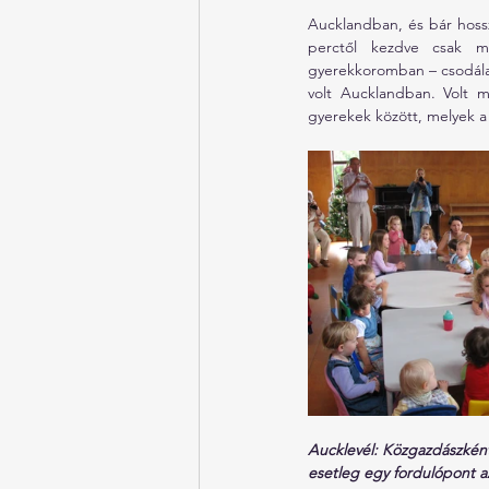
Aucklandban, és bár hossz
perctől kezdve csak ma
gyerekkoromban – csodálat
volt Aucklandban. Volt m
gyerekek között, melyek a 
Aucklevél: Közgazdászként
esetleg egy fordulópont az