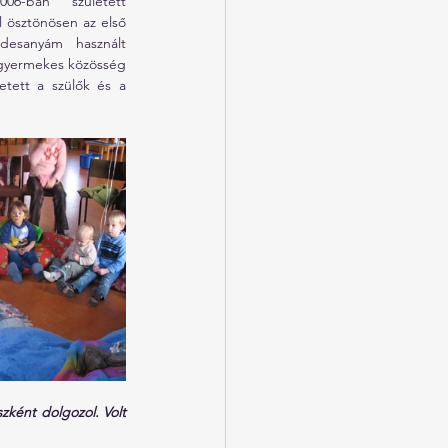
6-ban született 
 ösztönösen az első 
desanyám használt 
sgyermekes közösség 
tett a szülők és a 
ként dolgozol. Volt 