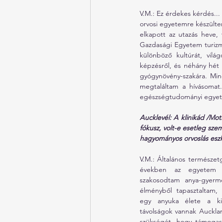
V.M.: Ez érdekes kérdés...
orvosi egyetemre készülte
elkapott az utazás heve,
Gazdasági Egyetem turizm
különböző kultúrát, vilá
képzésről, és néhány hét 
gyógynövény-szakára. Min
megtaláltam a hívásomat.
egészségtudományi egyete
Aucklevél: A klinikád /Mo
fókusz, volt-e esetleg sze
hagyományos orvoslás eszk
V.M.: Általános természetg
években az egyetem ut
szakosodtam anya-gyerme
élményből tapasztaltam, 
egy anyuka élete a ki
távolságok vannak Aucklan
szükségét, hogy támogass