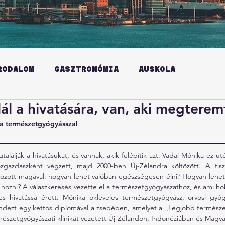
RODALOM
GASZTRONÓMIA
AUSKOLA
lál a hivatására, van, aki megterem
a természetgyógyásszal 
lálják a hivatásukat, és vannak, akik felépítik azt: Vadai Mónika ez utó
zgazdászként végzett, majd 2000-ben Új-Zélandra költözött. A tisz
ozott magával: hogyan lehet valóban egészségesen élni? Hogyan lehet a 
hozni? A válaszkeresés vezette el a természetgyógyászathoz, és ami hob
 hivatássá érett. Mónika okleveles természetgyógyász, orvosi gyóg
indezt egy kettős diplomával a zsebében, amelyet a „Legjobb természe
mészetgyógyászati klinikát vezetett Új-Zélandon, Indonéziában és Magya