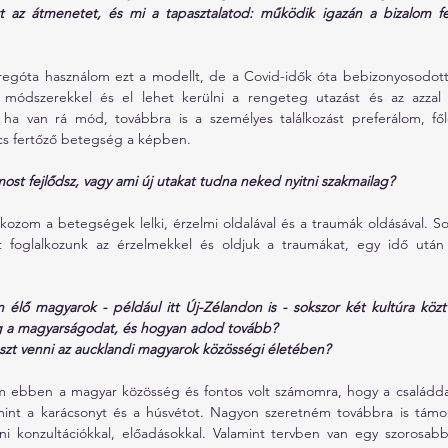
az átmenetet, és mi a tapasztalatod: működik igazán a bizalom fe
egóta használom ezt a modellt, de a Covid-idők óta bebizonyosodott
módszerekkel és el lehet kerülni a rengeteg utazást és az azzal 
 ha van rá mód, továbbra is a személyes találkozást preferálom, főle
cs fertőző betegség a képben.
ost fejlődsz, vagy ami új utakat tudna neked nyitni szakmailag?
lkozom a betegségek lelki, érzelmi oldalával és a traumák oldásával. So
st foglalkozunk az érzelmekkel és oldjuk a traumákat, egy idő után a
 élő magyarok - például itt Új-Zélandon is - sokszor két kultúra közt
 a magyarságodat, és hogyan adod tovább? 
észt venni az aucklandi magyarok közösségi életében?
em ebben a magyar közösség és fontos volt számomra, hogy a családdal
 mint a karácsonyt és a húsvétot. Nagyon szeretném továbbra is tám
i konzultációkkal, előadásokkal. Valamint tervben van egy szorosab