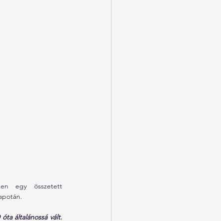
n egy összetett 
lapotán.
a általánossá vált. 