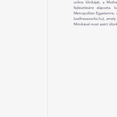
online klinikáját, a Moth
fejlesztésére alapozta.
Metropolitan Egyetemre, 
(
wellnessworks.hu
), amely
Mónikával most azért ülünk