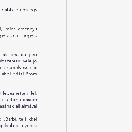
agabb lettem egy 
i, mint amennyit 
gy érzem, hogy a 
 
átszóházba járó 
 szerezni vele jó 
 személyesen is 
 ahol óriási öröm 
 fedezhettem fel, 
i tartózkodásom 
sának alkalmával 
Barbi, te kikkel 
alább öt gyerek: 