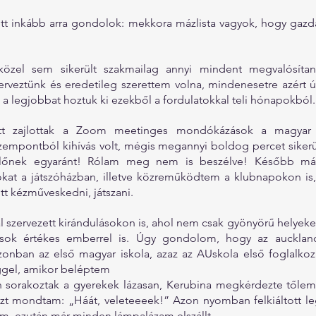
tt inkább arra gondolok: mekkora mázlista vagyok, hogy gazd
közel sem sikerült szakmailag annyi mindent megvalósítan
rveztünk és eredetileg szerettem volna, mindenesetre azért ú
a legjobbat hoztuk ki ezekből a fordulatokkal teli hónapokból.
att zajlottak a Zoom meetinges mondókázások a magyar j
zempontból kihívás volt, mégis megannyi boldog percet sikerült
ülőnek egyaránt! Rólam meg nem is beszélve! Később már
okat a játszóházban, illetve közreműködtem a klubnapokon is,
tt kézműveskedni, játszani.
al szervezett kirándulásokon is, ahol nem csak gyönyörű helyeket
ok értékes emberrel is. Úgy gondolom, hogy az auckland
onban az első magyar iskola, azaz az AUskola első foglalkozá
ggel, amikor beléptem
sorakoztak a gyerekek lázasan, Kerubina megkérdezte tőlem: „
zt mondtam: „Háát, veleteeeek!” Azon nyomban felkiáltott leg
, ezután már minden lámpalázam elszállt,