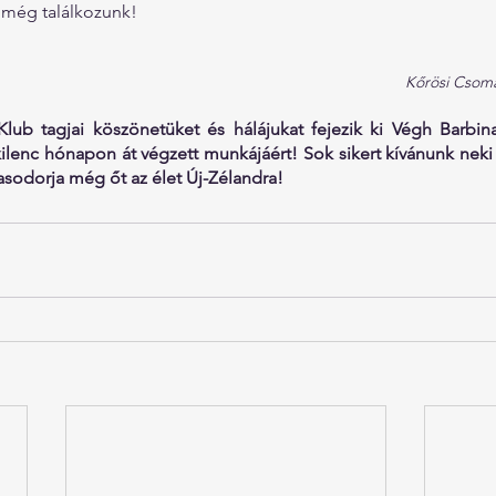
még találkozunk!
Kőrösi Csoma
lub tagjai köszönetüket és hálájukat fejezik ki Végh Barbina
lenc hónapon át végzett munkájáért! Sok sikert kívánunk neki 
asodorja még őt az élet Új-Zélandra!