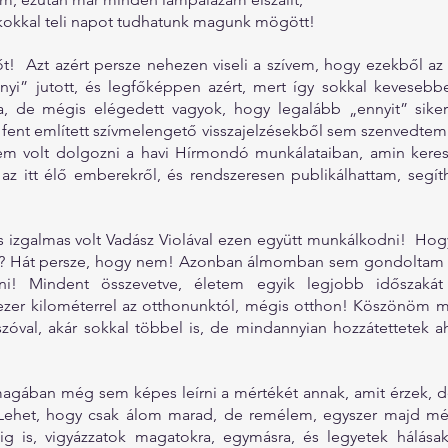
ékokkal teli napot tudhatunk magunk mögött!
t!  Azt azért persze nehezen viseli a szívem, hogy ezekből az
yi” jutott, és legfőképpen azért, mert így sokkal kevesebbe
, de mégis elégedett vagyok, hogy legalább „ennyit” sikerül
a fent említett szívmelengető visszajelzésekből sem szenvedtem
em volt dolgozni a havi Hírmondó munkálataiban, amin keresz
z itt élő emberekről, és rendszeresen publikálhattam, segíth
izgalmas volt Vadász Violával ezen együtt munkálkodni!  Hogy
ot? Hát persze, hogy nem! Azonban álmomban sem gondoltam v
ni! Mindent összevetve, életem egyik legjobb időszakát t
ezer kilométerrel az otthonunktól, mégis otthon! Köszönöm m
zóval, akár sokkal többel is, de mindannyian hozzátettetek a
magában még sem képes leírni a mértékét annak, amit érzek, de
 Lehet, hogy csak álom marad, de remélem, egyszer majd mé
ig is, vigyázzatok magatokra, egymásra, és legyetek hálásak