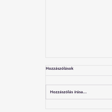
Hozzászólások
Hozzászólás írása...
Van, aki rátalál a hivatására,