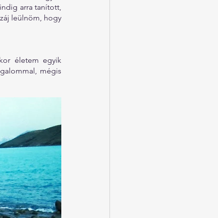
ig arra tanított, 
záj leülnöm, hogy 
or életem egyik 
zgalommal, mégis 