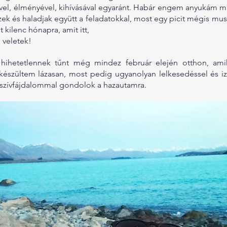
el, élményével, kihívásával egyaránt. Habár engem anyukám mind
ek és haladjak együtt a feladatokkal, most egy picit mégis mus
t kilenc hónapra, amit itt,
 veletek! 
hihetetlennek tűnt még mindez február elején otthon, amik
készültem lázasan, most pedig ugyanolyan lelkesedéssel és i
 szívfájdalommal gondolok a hazautamra.