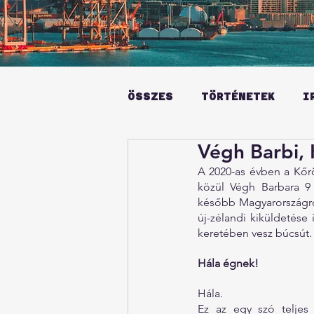
ÖSSZES
TÖRTÉNETEK
I
Végh Barbi, 
A 2020-as évben a Kőrö
közül Végh Barbara 9 
később Magyarországró
új-zélandi kiküldetése 
keretében vesz búcsút.
Hála égnek!
Hála.
Ez az egy szó teljes