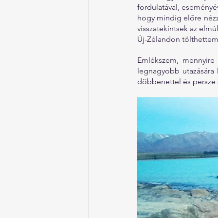
fordulatával, eseményév
hogy mindig előre nézz
visszatekintsek az elmúl
Új-Zélandon tölthettem
Emlékszem, mennyire 
legnagyobb utazására 
döbbenettel és persze