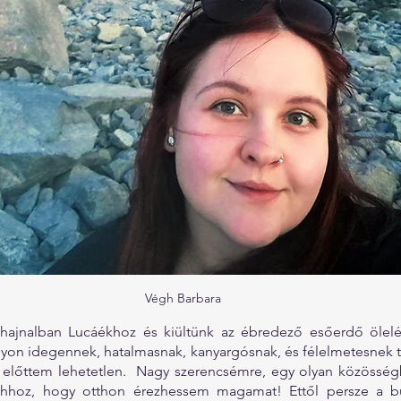
Végh Barbara
jnalban Lucáékhoz és kiültünk az ébredező esőerdő ölelés
n idegennek, hatalmasnak, kanyargósnak, és félelmetesnek tűn
 előttem lehetetlen.  Nagy szerencsémre, egy olyan közösségb
ahhoz, hogy otthon érezhessem magamat! Ettől persze a búc