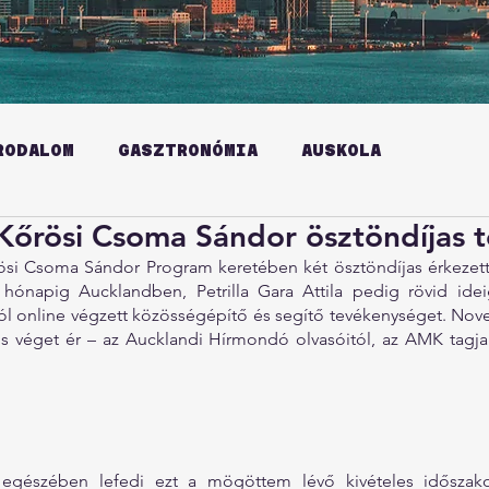
RODALOM
GASZTRONÓMIA
AUSKOLA
Kőrösi Csoma Sándor ösztöndíjas 
si Csoma Sándor Program keretében két ösztöndíjas érkezett Ú
hónapig Aucklandben, Petrilla Gara Attila pedig rövid idei
l online végzett közösségépítő és segítő tevékenységet. Nove
is véget ér – az Aucklandi Hírmondó olvasóitól, az AMK tagjait
 
 egészében lefedi ezt a mögöttem lévő kivételes időszak