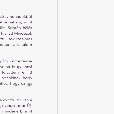
 aktív hónapokból 
t adhattam, mint 
t. Szintén hálás 
 hiányt! Mindezek 
tül sok izgalmas 
ettem a tartalom 
 így képzeltem-e 
olna, hogy ennyi 
öltöttem el itt 
indenkinek, hogy 
hhoz, hogy ez így 
 csordultig van a 
g visszasodor Új-
 mindenért, amit 