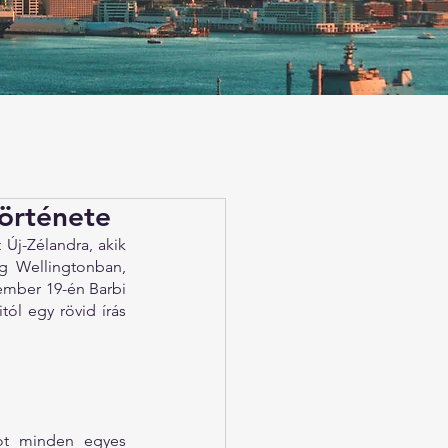
története
j-Zélandra, akik 
g Wellingtonban, 
mber 19-én Barbi 
ól egy rövid írás 
ot minden egyes 