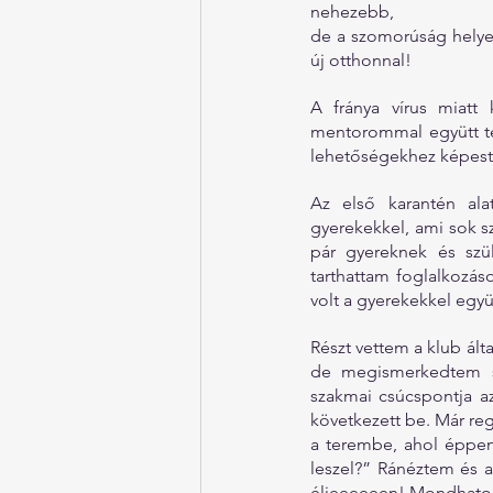
nehezebb,
de a szomorúság helye
új otthonnal!  
A fránya vírus miatt 
mentorommal együtt te
lehetőségekhez képest 
Az első karantén al
gyerekekkel, ami sok s
pár gyereknek és sz
tarthattam foglalkozás
volt a gyerekekkel együ
Részt vettem a klub ált
de megismerkedtem s
szakmai csúcspontja az
következett be. Már re
a terembe, ahol éppen 
leszel?” Ránéztem és a
éljeeeeeen! Mondhatom