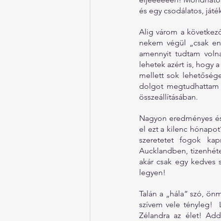
és egy csodálatos, ját
Alig várom a következő
nekem végül „csak enn
amennyit tudtam volna
lehetek azért is, hogy 
mellett sok lehetőség
dolgot megtudhattam a
összeállításában.
Nagyon eredményes és 
el ezt a kilenc hónap
szeretetet fogok kap
Aucklandben, tizenhét
akár csak egy kedves s
legyen!
Talán a „hála” szó, ön
szívem vele tényleg! 
Zélandra az élet! Add