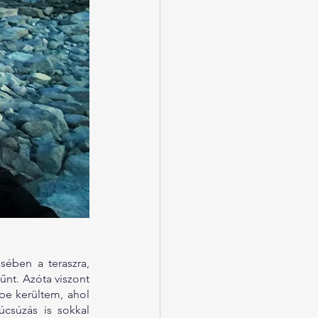
ében a teraszra, 
t. Azóta viszont 
e kerültem, ahol 
súzás is sokkal 