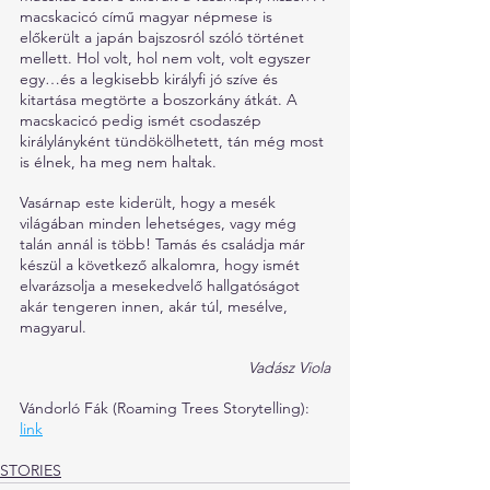
macskacicó című magyar népmese is 
előkerült a japán bajszosról szóló történet 
mellett. Hol volt, hol nem volt, volt egyszer 
egy…és a legkisebb királyfi jó szíve és 
kitartása megtörte a boszorkány átkát. A 
macskacicó pedig ismét csodaszép 
királylányként tündökölhetett, tán még most 
is élnek, ha meg nem haltak.
Vasárnap este kiderült, hogy a mesék 
világában minden lehetséges, vagy még 
talán annál is több! Tamás és családja már 
készül a következő alkalomra, hogy ismét 
elvarázsolja a mesekedvelő hallgatóságot 
akár tengeren innen, akár túl, mesélve, 
magyarul. 
Vadász Viola
Vándorló Fák (Roaming Trees Storytelling): 
link
STORIES