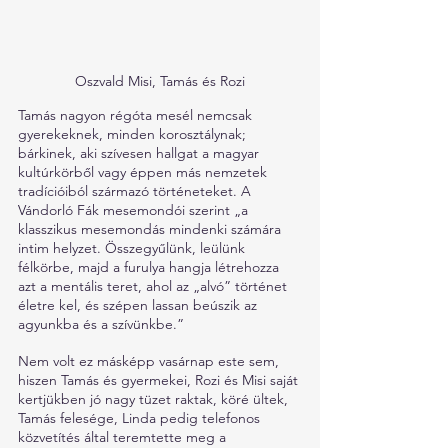
Oszvald Misi, Tamás és Rozi
Tamás nagyon régóta mesél nemcsak 
gyerekeknek, minden korosztálynak; 
bárkinek, aki szívesen hallgat a magyar 
kultúrkörből vagy éppen más nemzetek 
tradícióiból származó történeteket. A 
Vándorló Fák mesemondói szerint „a 
klasszikus mesemondás mindenki számára 
intim helyzet. Összegyűlünk, leülünk 
félkörbe, majd a furulya hangja létrehozza 
azt a mentális teret, ahol az „alvó” történet 
életre kel, és szépen lassan beúszik az 
agyunkba és a szívünkbe.” 
Nem volt ez másképp vasárnap este sem, 
hiszen Tamás és gyermekei, Rozi és Misi saját 
kertjükben jó nagy tüzet raktak, köré ültek, 
Tamás felesége, Linda pedig telefonos 
közvetítés által teremtette meg a 