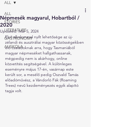
ALL
ALL
Népmesék magyarul, Hobartból /
STORIES
2020
LITERATURE
Updated:
Mar 5, 2024
Első alkalommal nyílt lehetősége az új-
GASTRONOMY
zélandi és ausztráliai magyar közösségekben 
AUSKOLA
élő családoknak arra, hogy Tasmaniából 
magyar népmeséket hallgathassanak, 
mégpedig nem is akárhogy, online 
közvetítés segítségével. A különleges 
eseményre május 17-én, vasárnap este 
került sor, a mesélő pedig Oszvald Tamás 
előadóművész, a Vándorló Fák (Roaming 
Trees) nevű kezdeményezés egyik alapító 
tagja volt.