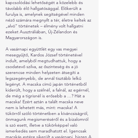
kapcsolódási lehetőségét a közelebb és 
távolabb élő hallgatósággal. Előkerült a 
furulya is, amelynek segítségével minden 
néző számára megnyílt a tér, életre keltek az 
„alvó” történetek – élmény volt hallgatni 
ezeket Ausztráliában, Új-Zélandon és 
Magyarországon is. 
A vasárnapi együttlét egy vas megyei 
mesegyűjtő, Kardos József történetével 
indult, amelyből megtudhattuk, hogy a 
csodatevő szilva, az őszinteség és a jó 
szerencse minden helyzeten átsegíti a 
legszegényebb, de annál tisztább lelkű 
legényt. A macska című japán történetből 
kiderült, hogy a szélnél, a falnál, az egérnél, 
de még a tigrisnél is erősebb a …? Hát a 
macska! Ezért aztán a talált macska neve 
nem is lehetett más, mint: macska! A 
tükörről szóló történetben a kíváncsiságról, 
önmagunk megismeréséről és a bizalomról 
is szó esett, illetve a tükörképpel való 
ismerkedés sem maradhatott el. Igencsak 
macskás estére sikerült a vasárnapi, hiszen A 