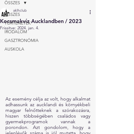
ÖSSZES
aklhclub
ÖSSZES
Kocsmakvíz Aucklandben / 2023
TÖRTÉNETEK
Frissítve:
2024. jan. 4.
IRODALOM
GASZTRONÓMIA
AUSKOLA
Az esemény célja az volt, hogy alkalmat 
adhassunk az aucklandi és környékbeli 
magyar felnőtteknek a szórakozásra, 
hiszen többségében családos vagy 
gyermekprogramok vannak a 
porondon. Azt gondolom, hogy a 
jelenlévők száma is jól mutatta, hogy 