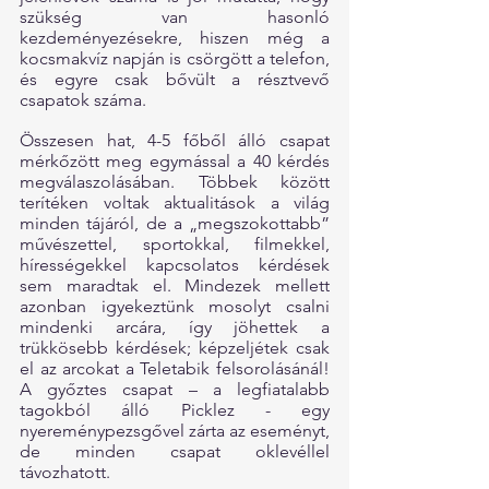
szükség van hasonló 
kezdeményezésekre, hiszen még a 
kocsmakvíz napján is csörgött a telefon, 
és egyre csak bővült a résztvevő 
csapatok száma.
Összesen hat, 4-5 főből álló csapat 
mérkőzött meg egymással a 40 kérdés 
megválaszolásában. Többek között 
terítéken voltak aktualitások a világ 
minden tájáról, de a „megszokottabb” 
művészettel, sportokkal, filmekkel, 
hírességekkel kapcsolatos kérdések 
sem maradtak el. Mindezek mellett 
azonban igyekeztünk mosolyt csalni 
mindenki arcára, így jöhettek a 
trükkösebb kérdések; képzeljétek csak 
el az arcokat a Teletabik felsorolásánál! 
A győztes csapat – a legfiatalabb 
tagokból álló Picklez - egy 
nyereménypezsgővel zárta az eseményt, 
de minden csapat oklevéllel 
távozhatott.