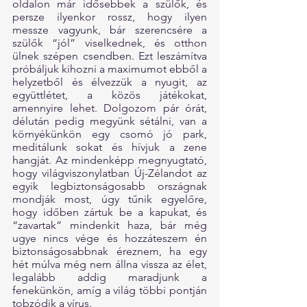
oldalon már idősebbek a szülők, és 
persze ilyenkor rossz, hogy ilyen 
messze vagyunk, bár szerencsére a 
szülők “jól” viselkednek, és otthon 
ülnek szépen csendben. Ezt leszámítva 
próbáljuk kihozni a maximumot ebből a 
helyzetből és élvezzük a nyugit, az 
együttlétet, a közös játékokat, 
amennyire lehet. Dolgozom pár órát, 
délután pedig megyünk sétálni, van a 
környékünkön egy csomó jó park, 
meditálunk sokat és hívjuk a zene 
hangját. Az mindenképp megnyugtató, 
hogy világviszonylatban Új-Zélandot az 
egyik legbiztonságosabb országnak 
mondják most, úgy tűnik egyelőre, 
hogy időben zártuk be a kapukat, és 
“zavartak” mindenkit haza, bár még 
ugye nincs vége és hozzáteszem én 
biztonságosabbnak éreznem, ha egy 
hét múlva még nem állna vissza az élet, 
legalább addig maradjunk a 
fenekünkön, amíg a világ többi pontján 
tobzódik a vírus.