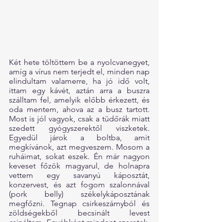
Két hete töltöttem be a nyolcvanegyet, 
amíg a vírus nem terjedt el, minden nap 
elindultam valamerre, ha jó idő volt, 
ittam egy kávét, aztán arra a buszra 
szálltam fel, amelyik előbb érkezett, és 
oda mentem, ahova az a busz tartott. 
Most is jól vagyok, csak a tüdőrák miatt 
szedett gyógyszerektől viszketek. 
Egyedül járok a boltba, amit 
megkívánok, azt megveszem. Mosom a 
ruháimat, sokat eszek. Én már nagyon 
keveset főzök magyarul, de holnapra 
vettem egy savanyú káposztát, 
konzervest, és azt fogom szalonnával 
(pork belly) székelykáposztának 
megfőzni. Tegnap csirkeszárnyból és 
zöldségekből becsinált levest 