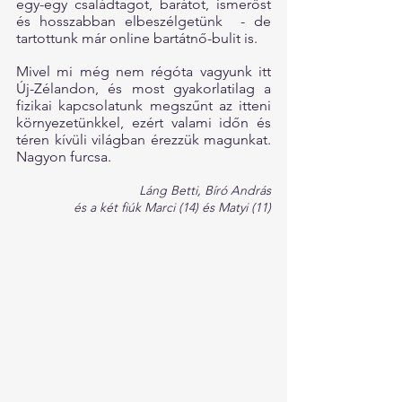
egy-egy családtagot, barátot, ismerőst 
és hosszabban elbeszélgetünk  - de 
tartottunk már online bartátnő-bulit is.
Mivel mi még nem régóta vagyunk itt 
Új-Zélandon, és most gyakorlatilag a 
fizikai kapcsolatunk megszűnt az itteni 
környezetünkkel, ezért valami időn és 
téren kívüli világban érezzük magunkat. 
Nagyon furcsa.
Láng Betti, Bíró András
és a két fiúk Marci (14) és Matyi (11)