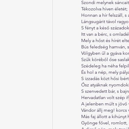
Szondi melynek sáncait
Tékozolva híven életét;
Honnan a hír felszáll, s 
Lángsugárit távol ragyo
S fényt a késő századok
Itt van a bérc, s omladé
Mely a hőst és hírét elt
Bús feledség hamván, 
Völgyben űl a gyáva kor
Szűk köréből őse sasla
Szédeleg ha néha felpil
És hol a nép, mely pályá
S izzadás közt hősi bért
Ősz atyáknak nyomdokin
S szenvedett bár, s bajr
Hervadatlan volt szép i
A jelenben múlt s jövő v
Vándor állj meg! korcs v
Más faj állott a kihúnyt 
Gyönge fővel, romlott, 