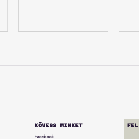
A vi
Ha az
dimb
mind
ellát
aztán
Harmadik magyar zászló
Azonb
kiérk
KÖVESS MINKET
FEL
Facebook