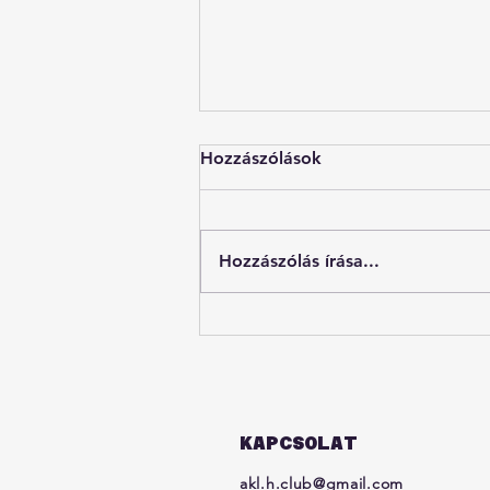
Hozzászólások
Hozzászólás írása...
Márai monodráma
Aucklandben
KAPCSOLAT
akl.h.club@gmail.com