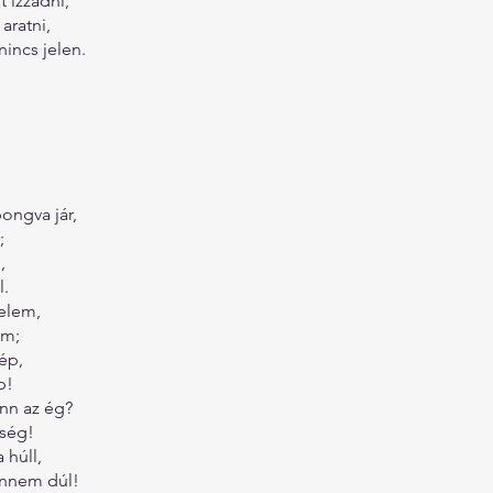
t izzadni,
aratni,
incs jelen.
pongva jár,
;
,
l.
relem,
em;
zép,
p!
fenn az ég?
ség!
 húll,
ennem dúl!