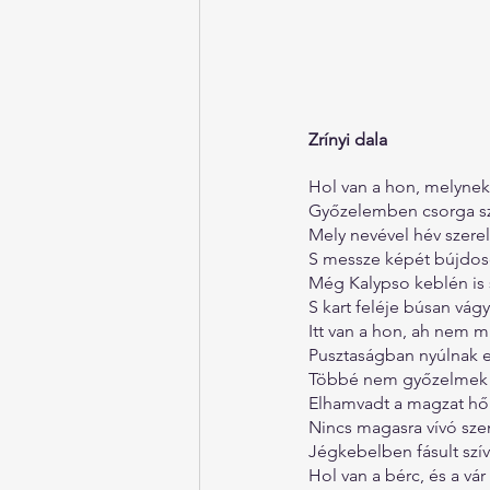
Zrínyi dala
Hol van a hon, melynek
Győzelemben csorga sz
Mely nevével hév szerel
S messze képét bújdos
Még Kalypso keblén is s
S kart feléje búsan vágy
Itt van a hon, ah nem mi
Pusztaságban nyúlnak el
Többé nem győzelmek 
Elhamvadt a magzat hő
Nincs magasra vívó sz
Jégkebelben fásult szíve
Hol van a bérc, és a vár 