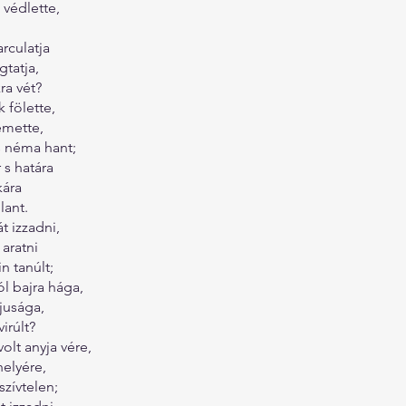
 védlette,
arculatja
gtatja,
ra vét?
k fölette,
emette,
s néma hant;
 s határa
kára
lant.
t izzadni,
 aratni
 tanúlt;
ól bajra hága,
fjusága,
irúlt?
olt anyja vére,
helyére,
szívtelen;