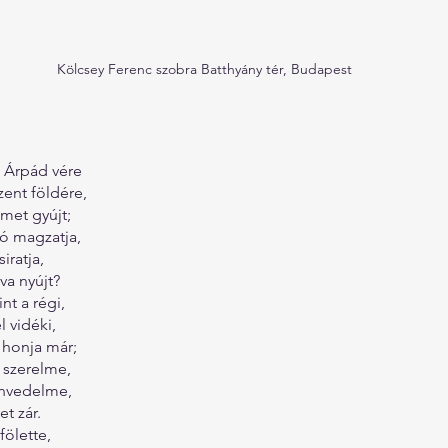
Kölcsey Ferenc szobra Batthyány tér, Budapest
 Árpád vére
ent földére,
met gyújt;
ó magzatja,
iratja,
va nyújt?
nt a régi,
 vidéki,
honja már;
 szerelme,
envedelme,
t zár.
fölette,