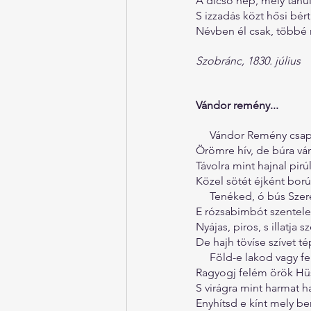
A dicső nép, mely tanúl
S izzadás közt hősi bért 
Névben él csak, többé n
Szobránc, 1830. július
Vándor remény...
     Vándor Remény csa
Örömre hív, de búra vár
Távolra mint hajnal pirúl
Közel sötét éjként ború
     Tenéked, ó bús Sze
E rózsabimbót szentel
Nyájas, piros, s illatja s
De hajh tövíse szívet té
     Föld-e lakod vagy 
Ragyogj felém örök Hü
S virágra mint harmat ha
Enyhítsd e kínt mely b