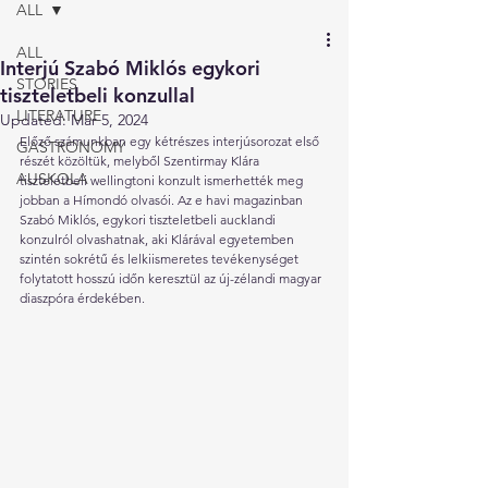
ALL
ALL
Interjú Szabó Miklós egykori
STORIES
tiszteletbeli konzullal
LITERATURE
Updated:
Mar 5, 2024
Előző számunkban egy kétrészes interjúsorozat első 
GASTRONOMY
részét közöltük, melyből Szentirmay Klára 
AUSKOLA
tiszteletbeli wellingtoni konzult ismerhették meg 
jobban a Hímondó olvasói. Az e havi magazinban 
Szabó Miklós, egykori tiszteletbeli aucklandi 
konzulról olvashatnak, aki Klárával egyetemben 
szintén sokrétű és lelkiismeretes tevékenységet 
folytatott hosszú időn keresztül az új-zélandi magyar 
diaszpóra érdekében.