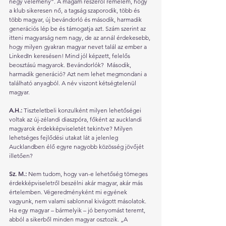
négy vélemény”. A magam részéről remélem, hogy 
a klub sikeresen nő, a tagság szaporodik, több és 
több magyar, új bevándorló és második, harmadik 
generációs lép be és támogatja azt. Szám szerint az 
itteni magyarság nem nagy, de az annál érdekesebb, 
hogy milyen gyakran magyar nevet talál az ember a 
LinkedIn keresésen! Mind jól képzett, felelős 
beosztású magyarok. Bevándorlók?  Második, 
harmadik generáció? Azt nem lehet megmondani a 
található anyagból. A név viszont kétségtelenül 
magyar.
A.H.: 
Tiszteletbeli konzulként milyen lehetőségei 
voltak az új-zélandi diaszpóra, főként az aucklandi 
magyarok érdekképviseletét tekintve? Milyen 
lehetséges fejlődési utakat lát a jelenleg 
Aucklandben élő egyre nagyobb közösség jövőjét 
illetően?
Sz. M.: 
Nem tudom, hogy van-e lehetőség tömeges 
érdekképviseletről beszélni akár magyar, akár más 
értelemben. Végeredményként mi egyének 
vagyunk, nem valami sablonnal kivágott másolatok. 
Ha egy magyar – bármelyik – jó benyomást teremt, 
abból a sikerből minden magyar osztozik. „A 