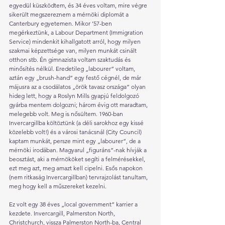
egyedül küszködtem, és 34 éves voltam, mire végre 
sikerült megszereznem a mérnöki diplomát a 
Canterbury egyetemen. Mikor ’57-ben 
megérkeztünk, a Labour Department (Immigration 
Service) mindenkit kihallgatott arról, hogy milyen 
szakmai képzettsége van, milyen munkát csinált 
otthon stb. Én gimnazista voltam szaktudás és 
minősítés nélkül. Eredetileg „labourer” voltam, 
aztán egy „brush-hand” egy festő cégnél, de már 
májusra az a csodálatos „örök tavasz országa” olyan 
hideg lett, hogy a Roslyn Mills gyapjú feldolgozó 
gyárba mentem dolgozni; három évig ott maradtam, 
melegebb volt. Meg is nősültem. 1960-ban 
Invercargillba költöztünk (a déli sarokhoz egy kissé 
közelebb volt!) és a városi tanácsnál (City Council) 
kaptam munkát, persze mint egy „labourer”, de a 
mérnöki irodában. Magyarul „figuráns”-nak hívják a 
beosztást, aki a mérnököket segíti a felmérésekkel, 
ezt meg azt, meg amazt kell cipelni. Esős napokon 
(nem ritkaság Invercargillban) tervrajzolást tanultam, 
meg hogy kell a műszereket kezelni.
Ez volt egy 38 éves „local government” karrier a 
kezdete. Invercargill, Palmerston North, 
Christchurch, vissza Palmerston North-ba, Central 