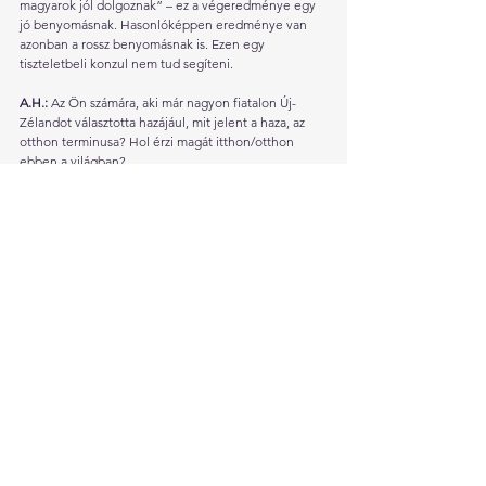
magyarok jól dolgoznak” – ez a végeredménye egy 
jó benyomásnak. Hasonlóképpen eredménye van 
azonban a rossz benyomásnak is. Ezen egy 
tiszteletbeli konzul nem tud segíteni.
A.H.: 
Az Ön számára, aki már nagyon fiatalon Új-
Zélandot választotta hazájául, mit jelent a haza, az 
otthon terminusa? Hol érzi magát itthon/otthon 
ebben a világban?
Sz.M.: 
Erre csak egy személyes választ tudok adni, 
nem, mint volt tiszteletbeli konzul. Amikor 
meglátogatom Magyarországot, a tájkép, a zene, ami 
látok és hallok, rokonok stb. könnyet hoz a 
szemembe. „Mit tudjátok ti bent, hogy idekint mi 
fáj...” Szentimentális vagyok.  Mikor azonban 
olvasom, hogy politikailag és gazdaságilag mi 
történik, az is könnyet csal a szemembe, csak más ok 
miatt. Az Európai Unióban csak két ország van, ahol a 
fejenkénti termelés (per capita GDP) és a fogyasztás 
kevesebb, mint Magyarországon, illetve a korrupció 
rosszabb, mint otthon. Miért 40%-kal drágább az 
építkezés Magyarországon, mint máshol Európában? 
Miért kap az EU által támogatott szerződés/pályázat 
csak egy ajánlatot Magyarországon és azt is a 