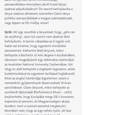
szerepvállalása mennyiben járult hozzá lányai 
szakmai pályafutásához? Ön szerint befolyásolta-e 
lányai szakmai döntéseit, kiemelten Claire lánya 
politikai szerepvállalását a magyar származástudat, 
vagy éppen az Ön múltja, sorsa?
Sz.M.: 
Mi úgy neveltük a lányainkat, hogy „girls can 
do anything”, azon túl viszont nem akartuk őket 
befolyásolni. A karrier választása az ő ügyük volt, 
habár azt elvártuk, hogy egyetemi minősítést 
szerezzenek. Katherine (Kat) lányunk, mikor 
befejezte a Bachelor of Arts degree-t Aucklandben, 
sikeresen megpályázott egy doktorátus ösztöndíjat 
az Australian National University Canberrában. Ezt 
négy év alatt befejezte a régészeti tagozaton; azóta 
kutatómunkával és egyetemi tanítással foglalkozott. 
Most az angliai Cambridge Egyetemen vezeti a 
nemzetközi gyűjtemények átszervezését öt éves 
szerződéssel. Claire lányunk, mikor befejezte az 
aucklandi diplomáját (Performance Music – cello) 
bejelentette, hogy Európába megy OE-t (oversees 
experience) szerezni, és Magyarországon akarja 
kezdeni, mert a nyelvet szeretné megtanulni. 
Mondtam neki, hogy az egy nehéz nyelv, ott lesz 