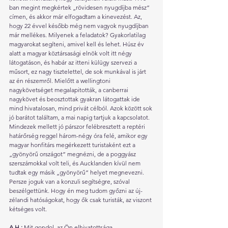
ban megint megkértek „rövidesen nyugdíjba mész” 
címen, és akkor már elfogadtam a kinevezést. Az, 
hogy 22 évvel később még nem vagyok nyugdíjban 
már mellékes. Milyenek a feladatok? Gyakorlatilag 
magyarokat segíteni, amivel kell és lehet. Húsz év 
alatt a magyar köztársasági elnök volt itt négy 
látogatáson, és habár az itteni külügy szervezi a 
műsort, ez nagy tisztelettel, de sok munkával is járt 
az én részemről. Mielőtt a wellingtoni 
nagykövetséget megalapitották, a canberrai 
nagykövet és beosztottak gyakran látogattak ide 
mind hivatalosan, mind privát célból. Azok között sok 
jó barátot találtam, a mai napig tartjuk a kapcsolatot. 
Mindezek mellett jó párszor felébresztett a reptéri 
határőrség reggel három-négy óra felé, amikor egy 
magyar honfitárs megérkezett turistaként ezt a 
„gyönyörű országot” megnézni, de a poggyász 
szerszámokkal volt teli, és Aucklanden kívül nem 
tudtak egy másik „gyönyörű” helyet megnevezni. 
Persze joguk van a konzuli segítségre, szóval 
beszélgettünk. Hogy én meg tudom győzni az új-
zélandi hatóságokat, hogy ők csak turisták, az viszont 
kétséges volt.
A.H.: 
Mit gondol, az Ön elhivatottsága, 