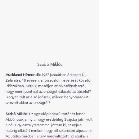
Szabó Miklós
Aucklandi Hírmondó: 
1957 januárban érkezett Új-
Zélandra, 18 évesen, a forradalom leverését követő 
időszakban. Kérjük, meséljen az olvasóknak arról, 
hogy miért pont ezt az országot választotta úticélul? 
Hogyan telt az első időszak, milyen benyomásokat 
szerzett akkor az országról? 
Szabó Miklós: 
Ez egy elég hosszú történet lenne. 
Abból csak annyit, hogy eredetileg Svájcba jutni volt 
a cél. Egy osztálytársammal jöttem ki, az apja a 
határig elkisért minket, hogy ott sikeresen átjussunk. 
Az utolsó percben a terv megváltozott, az apuka is 