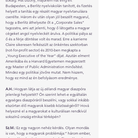
sokáig. Hát bizony, majdnem hat évig élt 
Budapesten, a Berlitz nyelviskolán tanított, és fizetés 
helyett a tanítás egy részét magyar nyelvtanulásra 
cserélte. Három év után olyan jól beszélt magyarul, 
hogy a Berlitz áthelyezte őt a „Corporate Sales” 
tagozatra, ami azt jelenti, hogy ő látogatta a magyar 
cégeket angol nyelvleckét árulva. A politikai pálya az 
ő és a férje döntése volt és marad. Erre a karrierre 
Claire sikeresen felkészült az önkéntes szektorban 
(not-for-profit sector) és 2010-ben megkapta a 
„Young Executive of the Year” díjat. Azután elment 
Amerikába és a Harvard Egyetemen megszerzett 
egy Master of Public Administration minősítést. 
Mindez egy politikai jövőre mutat. Nem hiszem, 
hogy ez mind az én befolyásom eredménye.
A.H.: 
Hogyan látja az új-zélandi magyar diaszpóra 
jelenlegi helyzetét? Ön szerint lehet-e egyáltalán 
egységes diaszpóráról beszélni, vagy sokkal inkább 
elszórtan élő magyarok kisebb közösségéről? Hová 
helyezné el a magyarokat e kulturálisan rendkívül 
sokszínű ország etnikai térképén? 
Sz.M.: 
Ez egy nagyon nehéz kérdés. Olyan mondás 
is van, hogy a magyarok problémája:” három ember, 