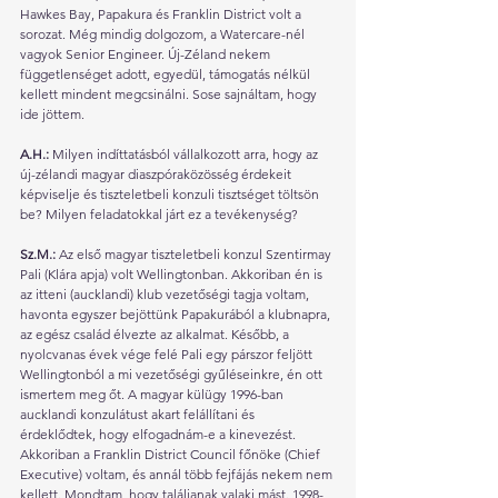
Hawkes Bay, Papakura és Franklin District volt a 
sorozat. Még mindig dolgozom, a Watercare-nél 
vagyok Senior Engineer. Új-Zéland nekem 
függetlenséget adott, egyedül, támogatás nélkül 
kellett mindent megcsinálni. Sose sajnáltam, hogy 
ide jöttem.
A.H.: 
Milyen indíttatásból vállalkozott arra, hogy az 
új-zélandi magyar diaszpóraközösség érdekeit 
képviselje és tiszteletbeli konzuli tisztséget töltsön 
be? Milyen feladatokkal járt ez a tevékenység? 
Sz.M.: 
Az első magyar tiszteletbeli konzul Szentirmay 
Pali (Klára apja) volt Wellingtonban. Akkoriban én is 
az itteni (aucklandi) klub vezetőségi tagja voltam, 
havonta egyszer bejöttünk Papakurából a klubnapra, 
az egész család élvezte az alkalmat. Később, a 
nyolcvanas évek vége felé Pali egy párszor feljött 
Wellingtonból a mi vezetőségi gyűléseinkre, én ott 
ismertem meg őt. A magyar külügy 1996-ban 
aucklandi konzulátust akart felállítani és 
érdeklődtek, hogy elfogadnám-e a kinevezést. 
Akkoriban a Franklin District Council főnöke (Chief 
Executive) voltam, és annál több fejfájás nekem nem 
kellett. Mondtam, hogy találjanak valaki mást. 1998-