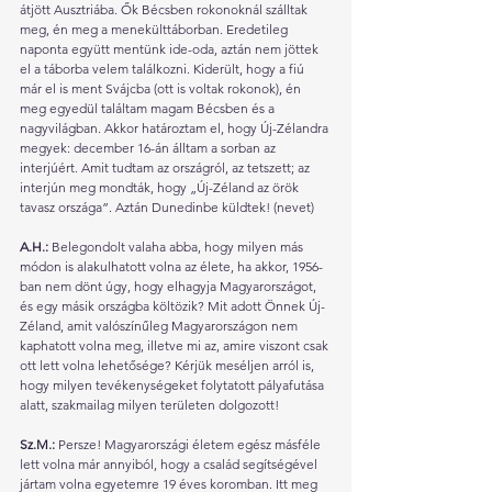
átjött Ausztriába. Ők Bécsben rokonoknál szálltak 
meg, én meg a menekülttáborban. Eredetileg 
naponta együtt mentünk ide-oda, aztán nem jöttek 
el a táborba velem találkozni. Kiderült, hogy a fiú 
már el is ment Svájcba (ott is voltak rokonok), én 
meg egyedül találtam magam Bécsben és a 
nagyvilágban. Akkor határoztam el, hogy Új-Zélandra 
megyek: december 16-án álltam a sorban az 
interjúért. Amit tudtam az országról, az tetszett; az 
interjún meg mondták, hogy „Új-Zéland az örök 
tavasz országa”. Aztán Dunedinbe küldtek! (nevet)
A.H.: 
Belegondolt valaha abba, hogy milyen más 
módon is alakulhatott volna az élete, ha akkor, 1956-
ban nem dönt úgy, hogy elhagyja Magyarországot, 
és egy másik országba költözik? Mit adott Önnek Új-
Zéland, amit valószínűleg Magyarországon nem 
kaphatott volna meg, illetve mi az, amire viszont csak 
ott lett volna lehetősége? Kérjük meséljen arról is, 
hogy milyen tevékenységeket folytatott pályafutása 
alatt, szakmailag milyen területen dolgozott!
Sz.M.: 
Persze! Magyarországi életem egész másféle 
lett volna már annyiból, hogy a család segítségével 
jártam volna egyetemre 19 éves koromban. Itt meg 