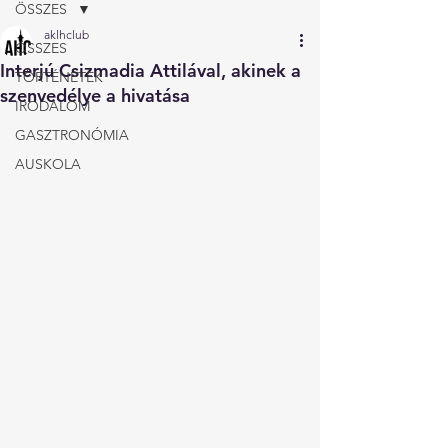
ÖSSZES
aklhclub
ÖSSZES
Interjú Csizmadia Attilával, akinek a
TÖRTÉNETEK
szenvedélye a hivatása
IRODALOM
GASZTRONÓMIA
AUSKOLA