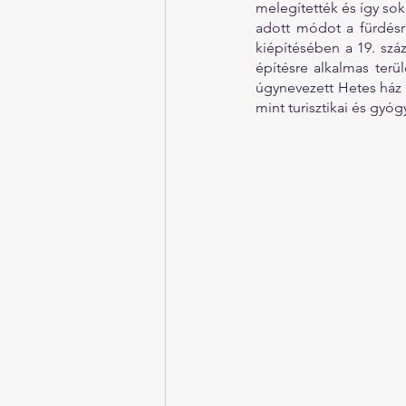
melegítették és így s
adott módot a fürdésr
kiépítésében a 19. szá
építésre alkalmas terül
úgynevezett Hetes ház m
mint turisztikai és gyóg