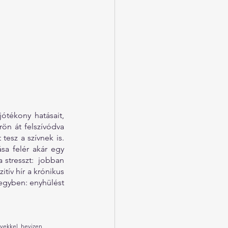
tékony hatásait, 
ön át felszívódva 
tesz a szívnek is. 
sa felér akár egy 
 stresszt:  jobban 
tív hír a krónikus 
egyben: enyhülést 
nyekkel_hevizen 