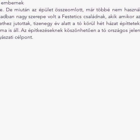
ok embernek
e. De miután az épület összeomlott, már többé nem használj
zadban nagy szerepe volt a Festetics családnak, akik amikor a
ethez jutottak, tizenegy év alatt a tó körül hét házat építtetek
a is áll. Az építkezéseknek köszönhetően a tó országos jelentő
yászati célpont.