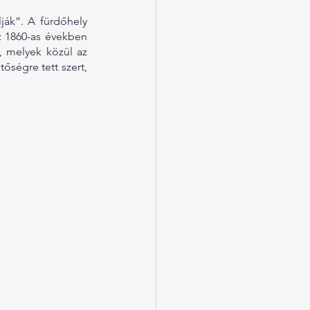
ák”. A fürdőhely 
z 1860-as években 
, melyek közül az 
ségre tett szert, 