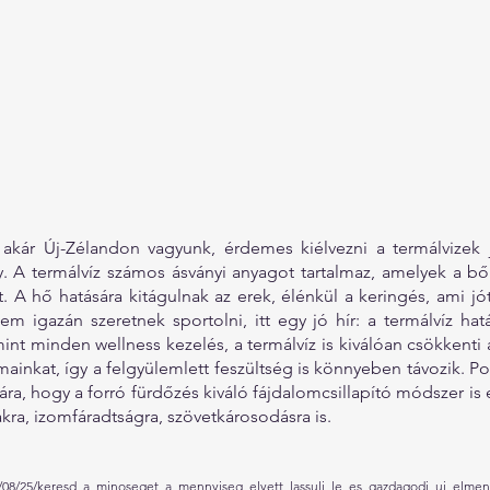
akár Új-Zélandon vagyunk, érdemes kiélvezni a termálvizek jó
 A termálvíz számos ásványi anyagot tartalmaz, amelyek a bőr
. A hő hatására kitágulnak az erek, élénkül a keringés, ami jót 
m igazán szeretnek sportolni, itt egy jó hír: a termálvíz hatá
int minden wellness kezelés, a termálvíz is kiválóan csökkenti a
izmainkat, így a felgyülemlett feszültség is könnyeben távozik. Pozi
a, hogy a forró fürdőzés kiváló fájdalomcsillapító módszer is 
kra, izomfáradtságra, szövetkárosodásra is.
21/08/25/keresd_a_minoseget_a_mennyiseg_
elyett_lassulj_le_es_gazdagodj_uj_elme