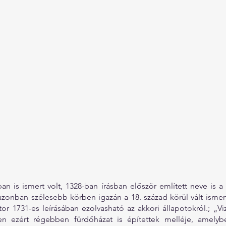
n is ismert volt, 1328-ban írásban először említett neve is a 
 azonban szélesebb körben igazán a 18. század körül vált ismer
tor 1731-es leírásában ezolvasható az akkori állapotokról.; „Vi
n ezért régebben fürdőházat is építettek melléje, amelyben