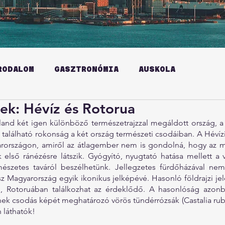
RODALOM
GASZTRONÓMIA
AUSKOLA
ek: Hévíz és Rotorua
and két igen különböző természetrajzzal megáldott ország, a fi
található rokonság a két ország természeti csodáiban. A Hévízi-
arországon, amiről az átlagember nem is gondolná, hogy az 
 első ránézésre látszik. Gyógyító, nyugtató hatása mellett a 
rmészetes taváról beszélhetünk. Jellegzetes fürdőházával nem 
sz Magyarország egyik ikonikus jelképévé. Hasonló földrajzi je
n, Rotoruában találkozhat az érdeklődő. A hasonlóság azon
nek csodás képét meghatározó vörös tündérrózsák (Castalia rubra
 láthatók!