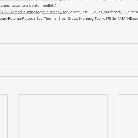
tunderrozsas-to-a-balaton-mellett/ 
21/08/25/keresd_a_minoseget_a_mennyiseg_
elyett_lassulj_le_es_gazdagodj_uj_elme
/tours/Rotorua/Rotorua-Eco-Thermal-SmallGroup-Morning-Tour/d395-3647AM_HDazu