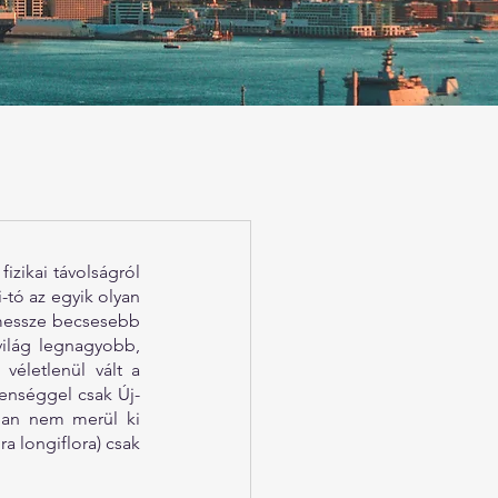
zikai távolságról 
tó az egyik olyan 
messze becsesebb 
világ legnagyobb, 
véletlenül vált a 
lenséggel csak Új-
ban nem merül ki 
 longiflora) csak 