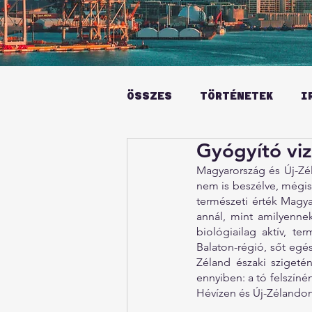
ÖSSZES
TÖRTÉNETEK
I
Gyógyító viz
Magyarország és Új-Zél
nem is beszélve, mégis 
természeti érték Magy
annál, mint amilyennek
biológiailag aktív, te
Balaton-régió, sőt egé
Zéland északi szigeté
ennyiben: a tó felszíné
Hévízen és Új-Zélandon