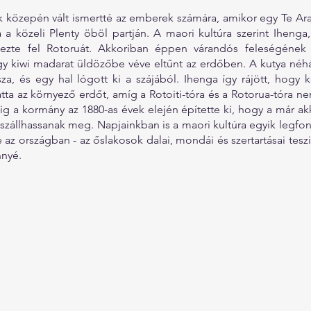
k közepén vált ismertté az emberek számára, amikor egy Te Ara
 közeli Plenty öböl partján. A maori kultúra szerint Ihenga,
dezte fel Rotoruát. Akkoriban éppen várandós feleségének k
gy kiwi madarat üldözőbe véve eltűnt az erdőben. A kutya néh
sza, és egy hal lógott ki a szájából. Ihenga így rájött, hogy kö
atta az környező erdőt, amíg a Rotoiti-tóra és a Rotorua-tóra n
ig a kormány az 1880-as évek elején építette ki, hogy a már a
t szállhassanak meg. Napjainkban is a maori kultúra egyik legfo
 az országban - az őslakosok dalai, mondái és szertartásai teszi
nnyé.