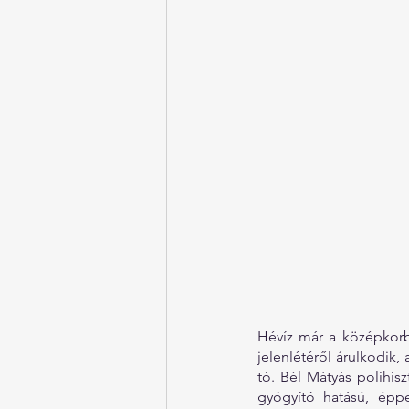
Hévíz már a középkorba
jelenlétéről árulkodik,
tó. Bél Mátyás polihisz
gyógyító hatású, éppe