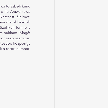
wa törzsbéli kenu 
 a Te Arawa törzs 
eresett élelmet, 
ány órával később 
zel kell lennie a 
em bukkant. Magát 
kkor szép számban 
ntosabb központja 
k a rotoruai maori 