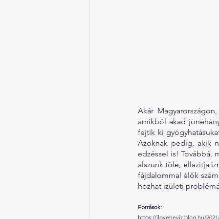
Akár Magyarországon, 
amikből akad jónéhány.
fejtik ki gyógyhatásukat
Azoknak pedig, akik ne
edzéssel is! Továbbá, m
alszunk tőle, ellazítja 
fájdalommal élők számár
hozhat izületi problémá
Források:
https://iloveheviz.blog.hu/20