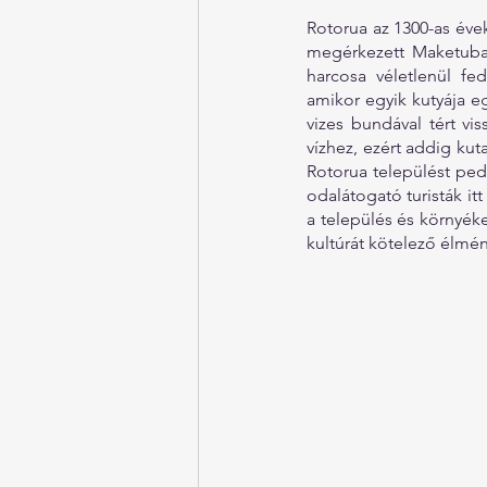
Rotorua az 1300-as éve
megérkezett Maketuba a
harcosa véletlenül fe
amikor egyik kutyája e
vizes bundával tért vis
vízhez, ezért addig kut
Rotorua települést ped
odalátogató turisták it
a település és környéke
kultúrát kötelező élmé