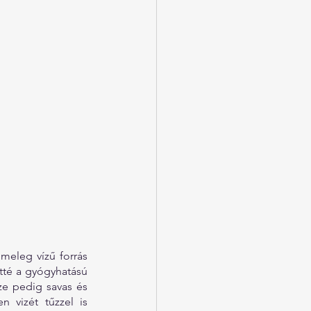
meleg vízű forrás 
tté a gyógyhatású 
ze pedig savas és 
 vizét tűzzel is 