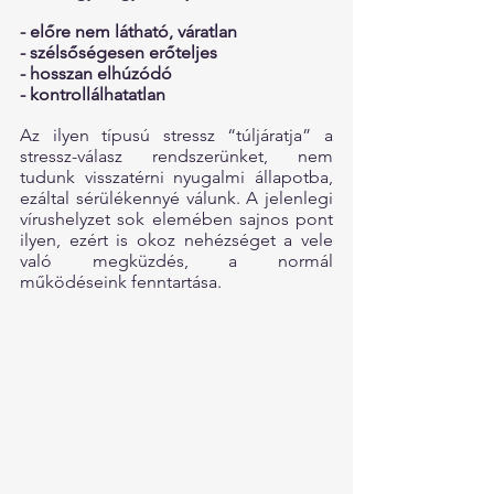
- előre nem látható, váratlan
- szélsőségesen erőteljes
- hosszan elhúzódó
- kontrollálhatatlan
Az ilyen típusú stressz “túljáratja” a 
stressz-válasz rendszerünket, nem 
tudunk visszatérni nyugalmi állapotba, 
ezáltal sérülékennyé válunk. A jelenlegi 
vírushelyzet sok elemében sajnos pont 
ilyen, ezért is okoz nehézséget a vele 
való megküzdés, a normál 
működéseink fenntartása.