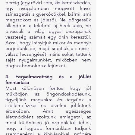
percig (egy rövid séta, kis kertészkedés, 
egy nyugalomban megivott kávé, 
színezgetés a gyerkőcökkel, bármi, ami 
megszokott és jóleső). Ne pörgessük 
állandóan a telefont új hírek után, ne 
olvassuk a világ egyes országainak 
veszteség számait egy órán keresztül. 
Azzal, hogy irányítjuk mikor és mennyit 
engedünk be, majd segítjük a stressz-
válasz lecsengését máris sokat tettünk 
saját nyugalmunkért, miközben nem 
dugtuk homokba a fejünket.
4. Fegyelmezettség és a jól-lét 
fenntartása
Most különösen fontos, hogy jól 
működjön az öngondoskodásunk, 
figyeljünk magunkra és tegyünk a 
szellemi-fizikai és érzelmi jól-létünk 
érdekében. Amit egészséges 
életmódként szoktunk emlegetni, az 
most különösen jó szolgálatot tehet, 
hogy a legjobb formánkban tudjunk 
szembenézni a kihívásokkal, próbára 