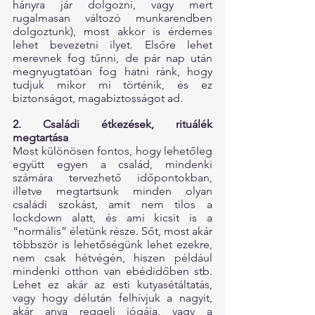
hányra jár dolgozni, vagy mert 
rugalmasan változó munkarendben 
dolgoztunk), most akkor is érdemes 
lehet bevezetni ilyet. Elsőre lehet 
merevnek fog tűnni, de pár nap után 
megnyugtatóan fog hatni ránk, hogy 
tudjuk mikor mi történik, és ez 
biztonságot, magabiztosságot ad.
2. Családi étkezések, rituálék 
megtartása
Most különösen fontos, hogy lehetőleg 
együtt egyen a család, mindenki 
számára tervezhető időpontokban, 
illetve megtartsunk minden olyan 
családi szokást, amit nem tilos a 
lockdown alatt, és ami kicsit is a 
“normális” életünk része. Sőt, most akár 
többször is lehetőségünk lehet ezekre, 
nem csak hétvégén, hiszen például 
mindenki otthon van ebédidőben stb. 
Lehet ez akár az esti kutyasétáltatás, 
vagy hogy délután felhívjuk a nagyit, 
akár anya reggeli jógája, vagy a 