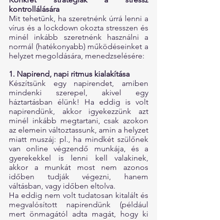
kontrollálására
Mit tehetünk, ha szeretnénk úrrá lenni a 
vírus és a lockdown okozta stresszen és 
minél inkább szeretnénk használni a 
normál (hatékonyabb) működéseinket a 
helyzet megoldására, menedzselésére:
1. Napirend, napi ritmus kialakítása
Készítsünk egy napirendet, amiben 
mindenki szerepel, akivel egy 
háztartásban élünk! Ha eddig is volt 
napirendünk, akkor igyekezzünk azt 
minél inkább megtartani, csak azokon 
az elemein változtassunk, amin a helyzet 
miatt muszáj: pl., ha mindkét szülőnek 
van online végzendő munkája, és a 
gyerekekkel is lenni kell valakinek, 
akkor a munkát most nem azonos 
időben tudják végezni, hanem 
váltásban, vagy időben eltolva. 
Ha eddig nem volt tudatosan kitalált és 
megvalósított napirendünk (például 
mert önmagától adta magát, hogy ki 