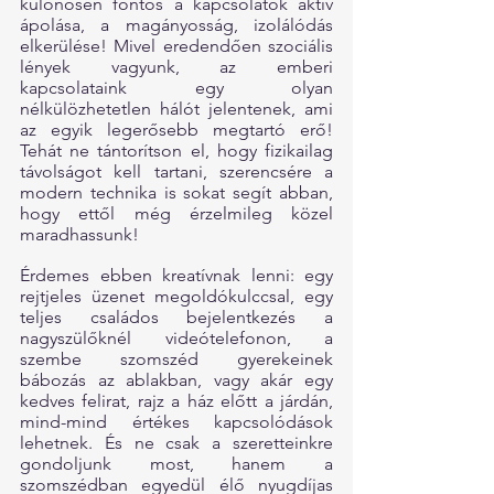
különösen fontos a kapcsolatok aktív 
ápolása, a magányosság, izolálódás 
elkerülése! Mivel eredendően szociális 
lények vagyunk, az emberi 
kapcsolataink egy olyan 
nélkülözhetetlen hálót jelentenek, ami 
az egyik legerősebb megtartó erő! 
Tehát ne tántorítson el, hogy fizikailag 
távolságot kell tartani, szerencsére a 
modern technika is sokat segít abban, 
hogy ettől még érzelmileg közel 
maradhassunk!
Érdemes ebben kreatívnak lenni: egy 
rejtjeles üzenet megoldókulccsal, egy 
teljes családos bejelentkezés a 
nagyszülőknél videótelefonon, a 
szembe szomszéd gyerekeinek 
bábozás az ablakban, vagy akár egy 
kedves felirat, rajz a ház előtt a járdán, 
mind-mind értékes kapcsolódások 
lehetnek. És ne csak a szeretteinkre 
gondoljunk most, hanem a 
szomszédban egyedül élő nyugdíjas 