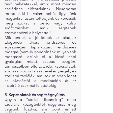
tevő helyzetekkel, amik most minden 
családban előfordulnak. Nyugodtan 
mondjuk ki, ha valami nehéz, figyeljünk 
magunkra, aztán töltődjünk és keressük 
meg azokat a belső vagy külső 
erőforrásokat, amik segítenek 
szembenézni a helyzettel!
Mik ennek a jól-létnek az alapjai? 
Elegendő alvás, rendszeres és 
egészséges táplálkozás, rendszeres 
mozgás (nem is gondolnánk milyen sok 
mozgástól esünk el a kieső napi 
gyaloglás miatt), szabad levegőn, 
természetben eltöltött idő, kapcsolatok 
ápolása, közös társas tevékenységek, és 
szellemi táplálék, ami sok minden lehet 
az olvasástól a meditáción át az 
inspiráló szakmai feladatokig.
5. Kapcsolatok és segítségnyújtás
Ugyan a “social distancing” miatt 
szociális közegünktől nagyrészt meg 
vagyunk fosztva, ám pont emiatt 