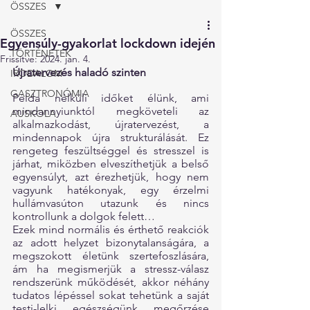
ÖSSZES
ÖSSZES
Egyensúly-gyakorlat lockdown idején
TÖRTÉNETEK
Frissítve:
2024. jan. 4.
Újratervezés haladó szinten
IRODALOM
GASZTRONÓMIA
Példa nélküli időket élünk, ami 
mindannyiunktól megköveteli az 
AUSKOLA
alkalmazkodást, újratervezést, a 
mindennapok újra strukturálását. Ez 
rengeteg feszültséggel és stresszel is 
járhat, miközben elveszíthetjük a belső 
egyensúlyt, azt érezhetjük, hogy nem 
vagyunk hatékonyak, egy érzelmi 
hullámvasúton utazunk és nincs 
kontrollunk a dolgok felett…
Ezek mind normális és érthető reakciók 
az adott helyzet bizonytalanságára, a 
megszokott életünk szertefoszlására, 
ám ha megismerjük a stressz-válasz 
rendszerünk működését, akkor néhány 
tudatos lépéssel sokat tehetünk a saját 
testi-lelki egészségünk megőrzése 