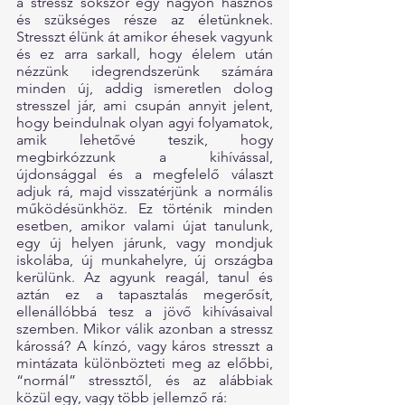
a stressz sokszor egy nagyon hasznos 
és szükséges része az életünknek. 
Stresszt élünk át amikor éhesek vagyunk 
és ez arra sarkall, hogy élelem után 
nézzünk idegrendszerünk számára 
minden új, addig ismeretlen dolog 
stresszel jár, ami csupán annyit jelent, 
hogy beindulnak olyan agyi folyamatok, 
amik lehetővé teszik, hogy 
megbirkózzunk a kihívással, 
újdonsággal és a megfelelő választ 
adjuk rá, majd visszatérjünk a normális 
működésünkhöz. Ez történik minden 
esetben, amikor valami újat tanulunk, 
egy új helyen járunk, vagy mondjuk 
iskolába, új munkahelyre, új országba 
kerülünk. Az agyunk reagál, tanul és 
aztán ez a tapasztalás megerősít, 
ellenállóbbá tesz a jövő kihívásaival 
szemben. Mikor válik azonban a stressz 
károssá? A kínzó, vagy káros stresszt a 
mintázata különbözteti meg az előbbi, 
“normál” stressztől, és az alábbiak 
közül egy, vagy több jellemző rá: