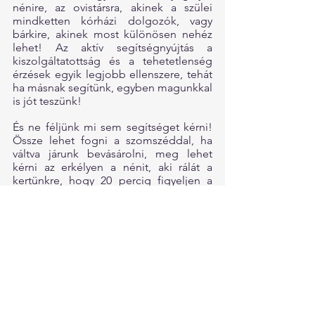
nénire, az ovistársra, akinek a szülei 
mindketten kórházi dolgozók, vagy 
bárkire, akinek most különösen nehéz 
lehet! Az aktív segítségnyújtás a 
kiszolgáltatottság és a tehetetlenség 
érzések egyik legjobb ellenszere, tehát 
ha másnak segítünk, egyben magunkkal 
is jót teszünk!
És ne féljünk mi sem segítséget kérni! 
Össze lehet fogni a szomszéddal, ha 
váltva járunk bevásárolni, meg lehet 
kérni az erkélyen a nénit, aki rálát a 
kertünkre, hogy 20 percig figyeljen a 
gyerekekre, amíg elintézünk egy fontos 
telefont, és fel lehet hívni az iskolás 
gyerekünk osztálytársának szüleit, ha 
elakadunk a home-schoolinggal. De ha 
csak arra vágyunk, hogy valaki 
meghallgasson, akkor sem szégyen 
felemelni a telefont!
Növekedés a krízisből
Ha sikerül a fentiek és egyéb saját 