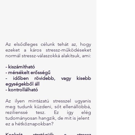
Az elsődleges célunk tehát az, hogy 
ezeket a káros stressz-működéseket 
normál stressz-válaszokká alakítsuk, ami:
- kiszámítható
- mérsékelt erősségű
- időben rövidebb, vagy kisebb 
egységekből áll
- kontrollálható 
Az ilyen mintázatú stresszel ugyanis 
meg tudunk küzdeni, sőt ellenállóbbá, 
rezilienssé tesz. Ez így elég 
tudományosan hangzik, de mit is jelent
ez a hétköznapokban?
Konkrét stratégiák a stressz 