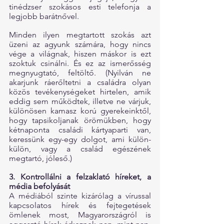
tinédzser szokásos esti telefonja a 
legjobb barátnővel.
Minden ilyen megtartott szokás azt 
üzeni az agyunk számára, hogy nincs 
vége a világnak, hiszen máskor is ezt 
szoktuk csinálni. És ez az ismerősség 
megnyugtató, feltöltő. (Nyilván ne 
akarjunk ráerőltetni a családra olyan 
közös tevékenységeket hirtelen, amik 
eddig sem működtek, illetve ne várjuk, 
különösen kamasz korú gyerekeinktől, 
hogy tapsikoljanak örömükben, hogy 
kétnaponta családi kártyaparti van, 
keressünk egy-egy dolgot, ami külön-
külön, vagy a család egészének 
megtartó, jóleső.)
3. Kontrollálni a felzaklató híreket, a 
média befolyását
A médiából szinte kizárólag a vírussal 
kapcsolatos hírek és fejtegetések 
ömlenek most, Magyarországról is 