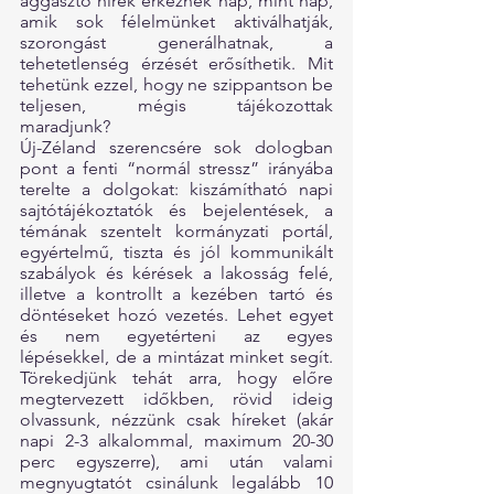
aggasztó hírek érkeznek nap, mint nap, 
amik sok félelmünket aktiválhatják, 
szorongást generálhatnak, a 
tehetetlenség érzését erősíthetik. Mit 
tehetünk ezzel, hogy ne szippantson be 
teljesen, mégis tájékozottak 
maradjunk?
Új-Zéland szerencsére sok dologban 
pont a fenti “normál stressz” irányába 
terelte a dolgokat: kiszámítható napi 
sajtótájékoztatók és bejelentések, a 
témának szentelt kormányzati portál, 
egyértelmű, tiszta és jól kommunikált 
szabályok és kérések a lakosság felé, 
illetve a kontrollt a kezében tartó és 
döntéseket hozó vezetés. Lehet egyet 
és nem egyetérteni az egyes 
lépésekkel, de a mintázat minket segít. 
Törekedjünk tehát arra, hogy előre 
megtervezett időkben, rövid ideig 
olvassunk, nézzünk csak híreket (akár 
napi 2-3 alkalommal, maximum 20-30 
perc egyszerre), ami után valami 
megnyugtatót csinálunk legalább 10 