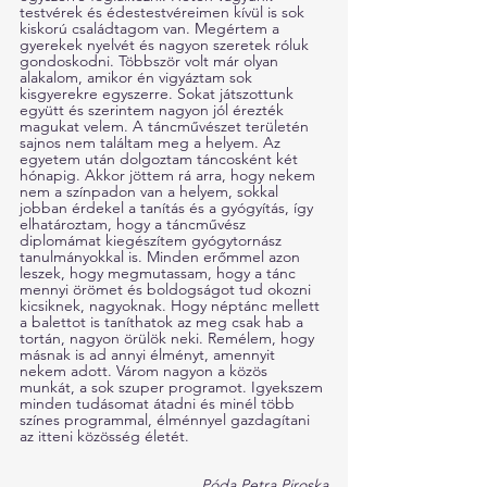
testvérek és édestestvéreimen kívül is sok 
kiskorú családtagom van. Megértem a 
gyerekek nyelvét és nagyon szeretek róluk 
gondoskodni. Többször volt már olyan 
alakalom, amikor én vigyáztam sok 
kisgyerekre egyszerre. Sokat játszottunk 
együtt és szerintem nagyon jól érezték 
magukat velem. A táncművészet területén 
sajnos nem találtam meg a helyem. Az 
egyetem után dolgoztam táncosként két 
hónapig. Akkor jöttem rá arra, hogy nekem 
nem a színpadon van a helyem, sokkal 
jobban érdekel a tanítás és a gyógyítás, így 
elhatároztam, hogy a táncművész 
diplomámat kiegészítem gyógytornász 
tanulmányokkal is. Minden erőmmel azon 
leszek, hogy megmutassam, hogy a tánc 
mennyi örömet és boldogságot tud okozni 
kicsiknek, nagyoknak. Hogy néptánc mellett 
a balettot is taníthatok az meg csak hab a 
tortán, nagyon örülök neki. Remélem, hogy 
másnak is ad annyi élményt, amennyit 
nekem adott. Várom nagyon a közös 
munkát, a sok szuper programot. Igyekszem 
minden tudásomat átadni és minél több 
színes programmal, élménnyel gazdagítani 
az itteni közösség életét. 
Póda Petra Piroska