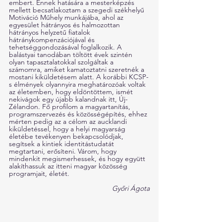
embert. Ennek hatására a mesterképzés 
mellett becsatlakoztam a szegedi székhelyű 
Motiváció Műhely munkájába, ahol az 
egyesület hátrányos és halmozottan 
hátrányos helyzetű fiatalok 
hátránykompenzációjával és 
tehetséggondozásával foglalkozik. A 
balástyai tanodában töltött évek szintén 
olyan tapasztalatokkal szolgáltak a 
számomra, amiket kamatoztatni szeretnék a 
mostani kiküldetésem alatt. A korábbi KCSP-
s élmények olyannyira meghatározóak voltak 
az életemben, hogy eldöntöttem, ismét 
nekivágok egy újabb kalandnak itt, Új-
Zélandon. Fő profilom a magyartanítás, 
programszervezés és közösségépítés, ehhez 
mérten pedig az a célom az aucklandi 
kiküldetéssel, hogy a helyi magyarság 
életébe tevékenyen bekapcsolódjak, 
segítsek a kintiek identitástudatát 
megtartani, erősíteni. Várom, hogy 
mindenkit megismerhessek, és hogy együtt 
alakíthassuk az itteni magyar közösség 
programjait, életét. 
Győri Ágota