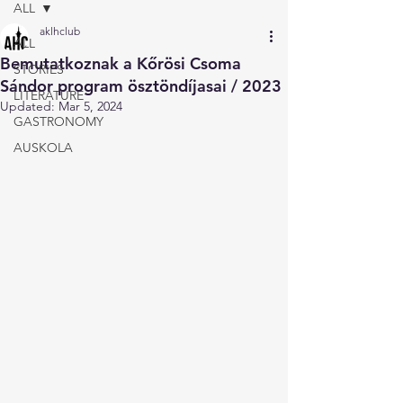
ALL
aklhclub
ALL
Bemutatkoznak a Kőrösi Csoma
STORIES
Sándor program ösztöndíjasai / 2023
LITERATURE
Updated:
Mar 5, 2024
GASTRONOMY
AUSKOLA