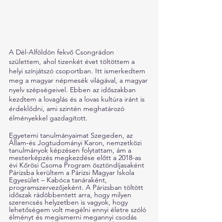
A Dél-Alföldön fekvő Csongrádon 
születtem, ahol tizenkét évet töltöttem a 
helyi színjátszó csoportban. Itt ismerkedtem 
meg a magyar népmesék világával, a magyar 
nyelv szépségeivel. Ebben az időszakban 
kezdtem a lovaglás és a lovas kultúra iránt is 
érdeklődni, ami szintén meghatározó 
élményekkel gazdagított. 
Egyetemi tanulmányaimat Szegeden, az 
Állam-és Jogtudományi Karon, nemzetközi 
tanulmányok képzésen folytattam, ám a 
mesterképzés megkezdése előtt a 2018-as 
évi Kőrösi Csoma Program ösztöndíjasaként 
Párizsba kerültem a Párizsi Magyar Iskola 
Egyesület – Kabóca tanáraként, 
programszervezőjeként. A Párizsban töltött 
időszak rádöbbentett arra, hogy milyen 
szerencsés helyzetben is vagyok, hogy 
lehetőségem volt megélni ennyi életre szóló 
élményt és megismerni megannyi csodás 