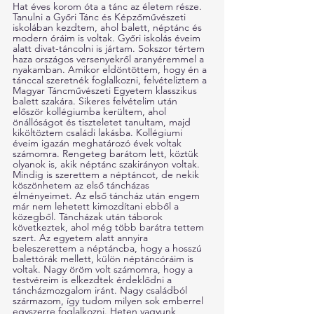
Hat éves korom óta a tánc az életem része. 
Tanulni a Győri Tánc és Képzőművészeti 
iskolában kezdtem, ahol balett, néptánc és 
modern óráim is voltak. Győri iskolás éveim 
alatt divat-táncolni is jártam. Sokszor tértem 
haza országos versenyekről aranyéremmel a 
nyakamban. Amikor eldöntöttem, hogy én a 
tánccal szeretnék foglalkozni, felvételiztem a 
Magyar Táncművészeti Egyetem klasszikus 
balett szakára. Sikeres felvételim után 
először kollégiumba kerültem, ahol 
önállóságot és tiszteletet tanultam, majd 
kiköltöztem családi lakásba. Kollégiumi 
éveim igazán meghatározó évek voltak 
számomra. Rengeteg barátom lett, köztük 
olyanok is, akik néptánc szakirányon voltak. 
Mindig is szerettem a néptáncot, de nekik 
köszönhetem az első táncházas 
élményeimet. Az első táncház után engem 
már nem lehetett kimozdítani ebből a 
közegből. Táncházak után táborok 
következtek, ahol még több barátra tettem 
szert. Az egyetem alatt annyira 
beleszerettem a néptáncba, hogy a hosszú 
balettórák mellett, külön néptáncóráim is 
voltak. Nagy öröm volt számomra, hogy a 
testvéreim is elkezdtek érdeklődni a 
táncházmozgalom iránt. Nagy családból 
származom, így tudom milyen sok emberrel 
egyszerre foglalkozni. Heten vagyunk 