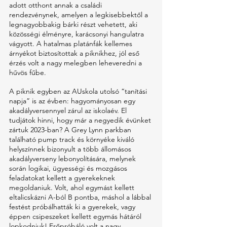
adott otthont annak a családi 
rendezvénynek, amelyen a legkisebbektől a 
legnagyobbakig bárki részt vehetett, aki 
közösségi élményre, karácsonyi hangulatra 
vágyott. A hatalmas platánfák kellemes 
árnyékot biztosítottak a piknikhez, jól eső 
érzés volt a nagy melegben leheveredni a 
hűvös fűbe. 
A piknik egyben az AUskola utolsó “tanítási 
napja” is az évben: hagyományosan egy 
akadályversennyel zárul az iskolaév. El 
tudjátok hinni, hogy már a negyedik évünket 
zártuk 2023-ban? A Grey Lynn parkban 
található pump track és környéke kiváló 
helyszínnek bizonyult a több állomásos 
akadályverseny lebonyolítására, melynek 
során logikai, ügyességi és mozgásos 
feladatokat kellett a gyerekeknek 
megoldaniuk. Volt, ahol egymást kellett 
eltalicskázni A-ból B pontba, máshol a lábbal 
festést próbálhatták ki a gyerekek, vagy 
éppen csipeszeket kellett egymás hátáról 
lopkodniuk! Erőpróbáló volt a nagy 