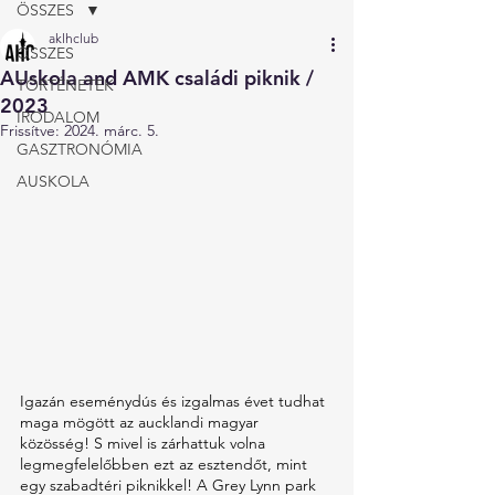
ÖSSZES
aklhclub
ÖSSZES
AUskola and AMK családi piknik /
TÖRTÉNETEK
2023
IRODALOM
Frissítve:
2024. márc. 5.
GASZTRONÓMIA
AUSKOLA
Igazán eseménydús és izgalmas évet tudhat 
maga mögött az aucklandi magyar 
közösség! S mivel is zárhattuk volna 
legmegfelelőbben ezt az esztendőt, mint 
egy szabadtéri piknikkel! A Grey Lynn park 