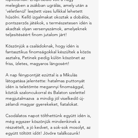
melegben a zsákban ugrálás, amely után a 
‘véletlenül’ leejtett vizes lufikkal lehetett 
hűsölni. Kellő izgalmakat okoztak a dobálós, 
pontszerzős játékok, s természetesen idén is 
akadtak olyan versenyszámok, amelyeknek 
teljesítéséért finom jutalom járt! 
Köszönjük a családoknak, hogy idén is 
fantasztikus finomságokkal készültek a közös 
asztalra, Petinek pedig külön köszönet az 
friss, ízletes, magyaros lángosért!  
A nap fénypontját ezúttal is a Mikulás 
látogatása jelentette: hatalmas puttonyát 
idén is teletömte megannyi finomsággal, 
köztük szaloncukorral és Balaton szelettel 
megjutalmazva  a mindig jól viselkedő új-
zélandi magyar gyerekeket, fiatalokat. 
Csodálatos napot tölthettünk együtt idén is, 
még egyszer köszönjük mindenkinek a 
részvételt, a jó kedvet, a sok-sok mosolyt, az 
együtt töltött időt! Jövőre találkozunk! 