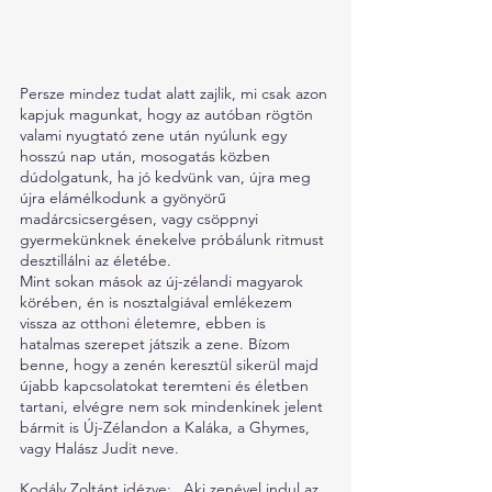
Persze mindez tudat alatt zajlik, mi csak azon 
kapjuk magunkat, hogy az autóban rögtön 
valami nyugtató zene után nyúlunk egy 
hosszú nap után, mosogatás közben 
dúdolgatunk, ha jó kedvünk van, újra meg 
újra elámélkodunk a gyönyörű 
madárcsicsergésen, vagy csöppnyi 
gyermekünknek énekelve próbálunk ritmust 
desztillálni az életébe.
Mint sokan mások az új-zélandi magyarok 
körében, én is nosztalgiával emlékezem 
vissza az otthoni életemre, ebben is 
hatalmas szerepet játszik a zene. Bízom 
benne, hogy a zenén keresztül sikerül majd 
újabb kapcsolatokat teremteni és életben 
tartani, elvégre nem sok mindenkinek jelent 
bármit is Új-Zélandon a Kaláka, a Ghymes, 
vagy Halász Judit neve.
Kodály Zoltánt idézve: „Aki zenével indul az 