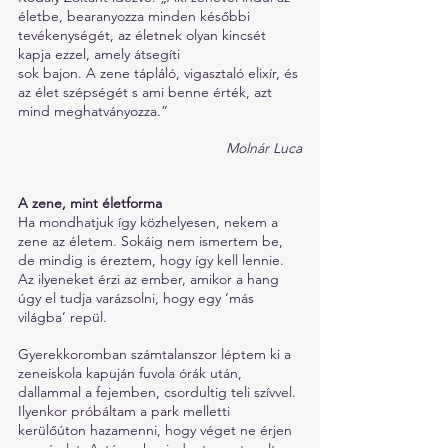
életbe, bearanyozza minden későbbi 
tevékenységét, az életnek olyan kincsét 
kapja ezzel, amely átsegíti
sok bajon. A zene tápláló, vigasztaló elixír, és 
az élet szépségét s ami benne érték, azt 
mind meghatványozza.” 
Molnár Luca
A zene, mint életforma
Ha mondhatjuk így közhelyesen, nekem a 
zene az életem. Sokáig nem ismertem be, 
de mindig is éreztem, hogy így kell lennie. 
Az ilyeneket érzi az ember, amikor a hang 
úgy el tudja varázsolni, hogy egy ‘más 
világba’ repül.
Gyerekkoromban számtalanszor léptem ki a 
zeneiskola kapuján fuvola órák után, 
dallammal a fejemben, csordultig teli szívvel. 
Ilyenkor próbáltam a park melletti 
kerülőúton hazamenni, hogy véget ne érjen 