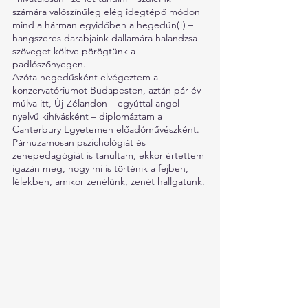
számára valószínűleg elég idegtépő módon 
mind a hárman egyidőben a hegedűn(!) – 
hangszeres darabjaink dallamára halandzsa 
szöveget költve pörögtünk a 
padlószőnyegen. 
Azóta hegedűsként elvégeztem a 
konzervatóriumot Budapesten, aztán pár év 
múlva itt, Új-Zélandon – egyúttal angol 
nyelvű kihívásként – diplomáztam a 
Canterbury Egyetemen előadóművészként. 
Párhuzamosan pszichológiát és 
zenepedagógiát is tanultam, ekkor értettem 
igazán meg, hogy mi is történik a fejben, 
lélekben, amikor zenélünk, zenét hallgatunk.