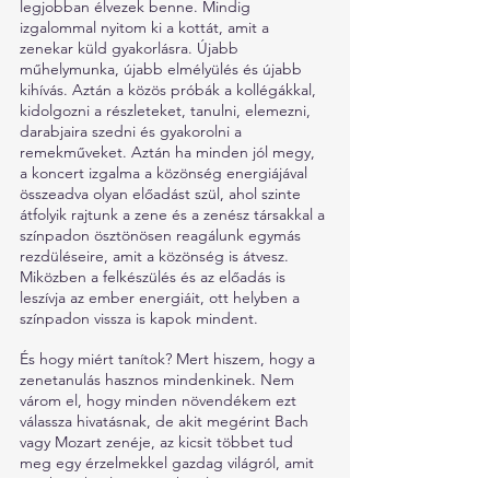
legjobban élvezek benne. Mindig 
izgalommal nyitom ki a kottát, amit a 
zenekar küld gyakorlásra. Újabb 
műhelymunka, újabb elmélyülés és újabb 
kihívás. Aztán a közös próbák a kollégákkal, 
kidolgozni a részleteket, tanulni, elemezni, 
darabjaira szedni és gyakorolni a 
remekműveket. Aztán ha minden jól megy, 
a koncert izgalma a közönség energiájával 
összeadva olyan előadást szül, ahol szinte 
átfolyik rajtunk a zene és a zenész társakkal a 
színpadon ösztönösen reagálunk egymás 
rezdüléseire, amit a közönség is átvesz. 
Miközben a felkészülés és az előadás is 
leszívja az ember energiáit, ott helyben a 
színpadon vissza is kapok mindent.
És hogy miért tanítok? Mert hiszem, hogy a 
zenetanulás hasznos mindenkinek. Nem 
várom el, hogy minden növendékem ezt 
válassza hivatásnak, de akit megérint Bach 
vagy Mozart zenéje, az kicsit többet tud 
meg egy érzelmekkel gazdag világról, amit 
úgy hívnak: élet. Még, ha először úgy is 