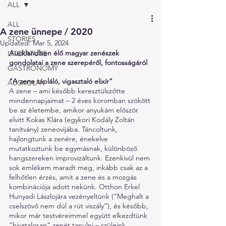
ALL
ALL
A zene ünnepe / 2020
STORIES
Updated:
Mar 5, 2024
Aucklandben élő magyar zenészek 
LITERATURE
gondolatai a zene szerepéről, fontosságáról
GASTRONOMY
“A zene tápláló, vigasztaló elixír”
AUSKOLA
A zene – ami később keresztülszőtte 
mindennapjaimat – 2 éves koromban szökött 
be az életembe, amikor anyukám először 
elvitt Kokas Klára (egykori Kodály Zoltán 
tanítvány) zeneovijába. Táncoltunk, 
hajlongtunk a zenére, énekelve 
mutatkoztunk be egymásnak, különböző 
hangszereken improvizáltunk. Ezenkívül nem 
sok emlékem maradt meg, inkább csak az a 
felhőtlen érzés, amit a zene és a mozgás 
kombinációja adott nekünk. Otthon Erkel 
Hunyadi Lászlojára vezényeltünk (“Meghalt a 
cselszövő nem dúl a rút viszály”), és később, 
mikor már testvéreimmel együtt elkezdtünk 
“hivatalosan” zenét tanulni – szüleink 