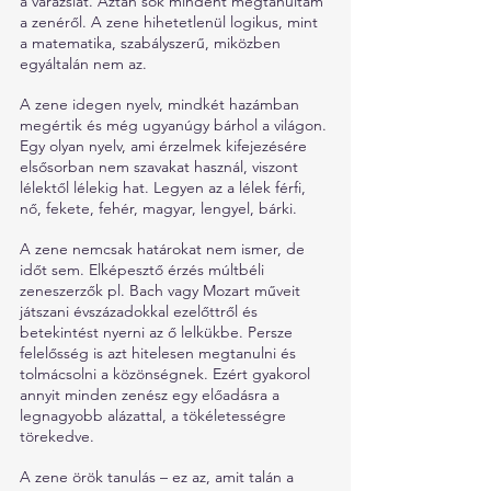
a varázslat. Aztán sok mindent megtanultam 
a zenéről. A zene hihetetlenül logikus, mint 
a matematika, szabályszerű, miközben 
egyáltalán nem az.
A zene idegen nyelv, mindkét hazámban 
megértik és még ugyanúgy bárhol a világon. 
Egy olyan nyelv, ami érzelmek kifejezésére 
elsősorban nem szavakat használ, viszont 
lélektől lélekig hat. Legyen az a lélek férfi, 
nő, fekete, fehér, magyar, lengyel, bárki. 
A zene nemcsak határokat nem ismer, de 
időt sem. Elképesztő érzés múltbéli 
zeneszerzők pl. Bach vagy Mozart műveit 
játszani évszázadokkal ezelőttről és 
betekintést nyerni az ő lelkükbe. Persze 
felelősség is azt hitelesen megtanulni és 
tolmácsolni a közönségnek. Ezért gyakorol 
annyit minden zenész egy előadásra a 
legnagyobb alázattal, a tökéletességre 
törekedve.
A zene örök tanulás – ez az, amit talán a 