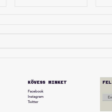
Gryllus Vilmos és Dániel
A vi
koncertje magyar
biom
táncbemutató és táncház
KÖVESS MINKET
FEL
Facebook
Instagram
Twitter