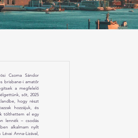
ösi Csoma Sándor 
s brisbane-i amatőr 
gítsek a megfelelő 
lgettünk, sőt, 2025 
landbe, hogy részt 
zzak hozzájuk, és 
k tölthettem el egy 
n lennék – csodás 
en alkalmam nyílt 
 Lévai Anna-Lizával, 