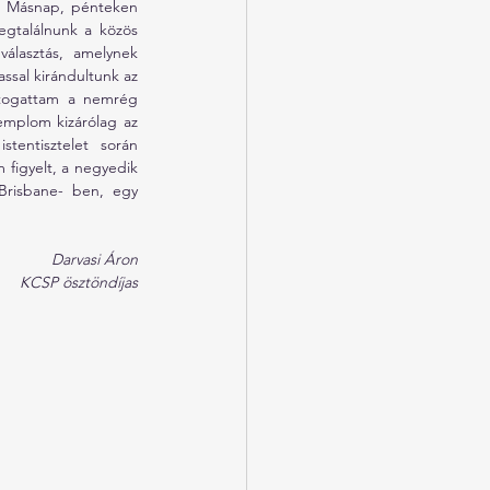
. Másnap, pénteken 
egtalálnunk a közös 
álasztás, amelynek 
sal kirándultunk az 
átogattam a nemrég 
templom kizárólag az 
entisztelet során 
figyelt, a negyedik 
Brisbane- ben, egy 
Darvasi Áron
KCSP ösztöndíjas