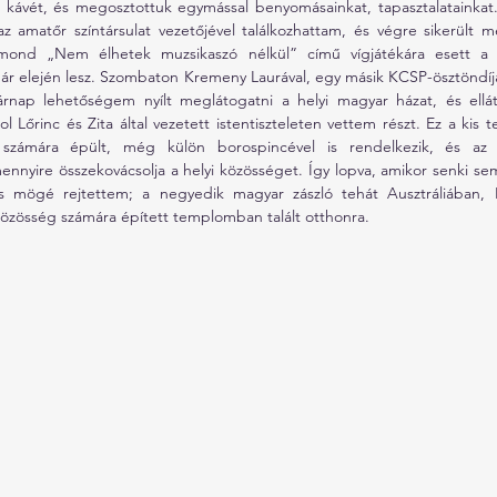
 kávét, és megosztottuk egymással benyomásainkat, tapasztalatainkat
az amatőr színtársulat vezetőjével találkozhattam, és végre sikerült m
gmond „Nem élhetek muzsikaszó nélkül” című vígjátékára esett a v
ár elején lesz. Szombaton Kremeny Laurával, egy másik KCSP-ösztöndíjas
sárnap lehetőségem nyílt meglátogatni a helyi magyar házat, és ell
l Lőrinc és Zita által vezetett istentiszteleten vettem részt. Ez a kis 
számára épült, még külön borospincével is rendelkezik, és az ist
nnyire összekovácsolja a helyi közösséget. Így lopva, amikor senki sem 
s mögé rejtettem; a negyedik magyar zászló tehát Ausztráliában, 
közösség számára épített templomban talált otthonra.