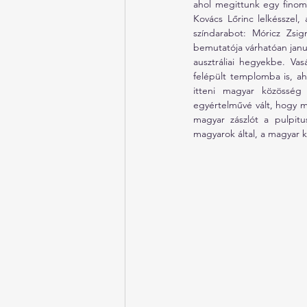
ahol megittunk egy finom
Kovács Lőrinc lelkésszel, 
színdarabot: Móricz Zsi
bemutatója várhatóan janu
ausztráliai hegyekbe. Va
felépült templomba is, aho
itteni magyar közösség 
egyértelművé vált, hogy me
magyar zászlót a pulpitu
magyarok által, a magyar 