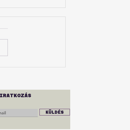
lág mint tanterem:
imikri a nagyvilágban
IRATKOZÁS
KÜLDÉS