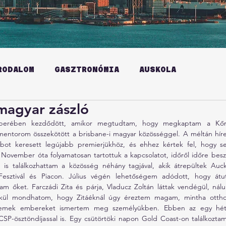
RODALOM
GASZTRONÓMIA
AUSKOLA
magyar zászló
berében kezdődött, amikor megtudtam, hogy megkaptam a Kőr
 mentorom összekötött a brisbane-i magyar közösséggel. A méltán híre
arabot keresett legújabb premierjükhöz, és ehhez kértek fel, hogy se
 November óta folyamatosan tartottuk a kapcsolatot, időről időre beszé
 is találkozhattam a közösség néhány tagjával, akik átrepültek Auck
esztivál és Piacon. Július végén lehetőségem adódott, hogy átuta
 őket. Farczádi Zita és párja, Vladucz Zoltán láttak vendégül, nálu
lkül mondhatom, hogy Zitáéknál úgy éreztem magam, mintha ottho
 remek embereket ismertem meg személyükben. Ebben az egy hétb
 KCSP-ösztöndíjassal is. Egy csütörtöki napon Gold Coast-on találkoztam