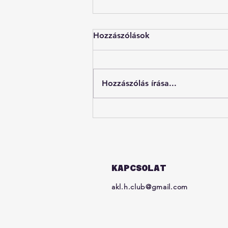
Hozzászólások
Hozzászólás írása...
Van, aki rátalál a hivatására,
van, aki megteremti azt
KAPCSOLAT
akl.h.club@gmail.com