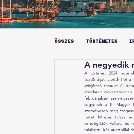
ÖSSZES
TÖRTÉNETEK
I
A negyedik 
A történet 2024 novem
ösztöndíjat. Lipóth Petra
színjátszó társulat új d
színdarab kiválasztásában.
februárjában személyesen
vegyenek a II. Magyar F
személyesen meglátogassam
hetet. Minden túlzás né
vendéglátók voltak, és
találkozni két ausztráliai