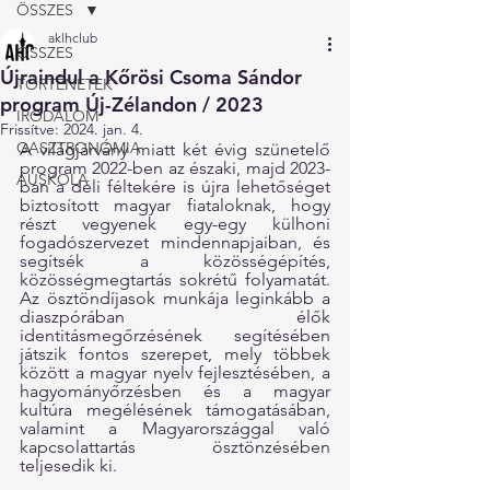
ÖSSZES
aklhclub
ÖSSZES
Újraindul a Kőrösi Csoma Sándor
TÖRTÉNETEK
program Új-Zélandon / 2023
IRODALOM
Frissítve:
2024. jan. 4.
GASZTRONÓMIA
A világjárvány miatt két évig szünetelő 
program 2022-ben az északi, majd 2023-
AUSKOLA
ban a déli féltekére is újra lehetőséget 
biztosított magyar fiataloknak, hogy 
részt vegyenek egy-egy külhoni 
fogadószervezet mindennapjaiban, és 
segítsék a közösségépítés, 
közösségmegtartás sokrétű folyamatát. 
Az ösztöndíjasok munkája leginkább a 
diaszpórában élők 
identitásmegőrzésének segítésében 
játszik fontos szerepet, mely többek 
között a magyar nyelv fejlesztésében, a 
hagyományőrzésben és a magyar 
kultúra megélésének támogatásában, 
valamint a Magyarországgal való 
kapcsolattartás ösztönzésében 
teljesedik ki. 