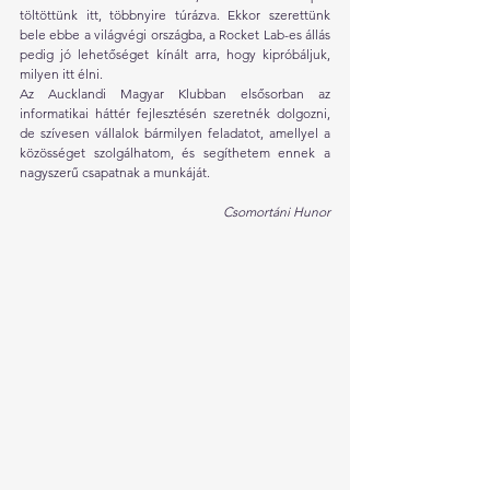
töltöttünk itt, többnyire túrázva. Ekkor szerettünk 
bele ebbe a világvégi országba, a Rocket Lab-es állás 
pedig jó lehetőséget kínált arra, hogy kipróbáljuk, 
milyen itt élni.
Az Aucklandi Magyar Klubban elsősorban az 
informatikai háttér fejlesztésén szeretnék dolgozni, 
de szívesen vállalok bármilyen feladatot, amellyel a 
közösséget szolgálhatom, és segíthetem ennek a 
nagyszerű csapatnak a munkáját.
Csomortáni Hunor