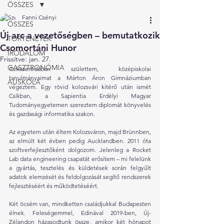
ÖSSZES
Fanni Csényi
ÖSSZES
Új arc a vezetőségben – bemutatkozik
TÖRTÉNETEK
Csomortáni Hunor
IRODALOM
Frissítve:
jan. 27.
GASZTRONÓMIA
Csíkszeredában születtem, középiskolai 
tanulmányaimat a Márton Áron Gimnáziumban 
AUSKOLA
végeztem. Egy rövid kolozsvári kitérő után ismét 
Csíkban, a Sapientia Erdélyi Magyar 
Tudományegyetemen szereztem diplomát könyvelés 
és gazdasági informatika szakon.
Az egyetem után éltem Kolozsváron, majd Brünnben, 
az elmúlt két évben pedig Aucklandben. 2011 óta 
szoftverfejlesztőként dolgozom. Jelenleg a Rocket 
Lab data engineering csapatát erősítem – mi felelünk 
a gyártás, tesztelés és küldetések során felgyűlt 
adatok elemzését és feldolgozását segítő rendszerek 
fejlesztéséért és működtetéséért.
Két öcsém van, mindketten családjukkal Budapesten 
élnek. Feleségemmel, Edinával 2019-ben, Új-
Zélandon házasodtunk össze, amikor két hónapot 