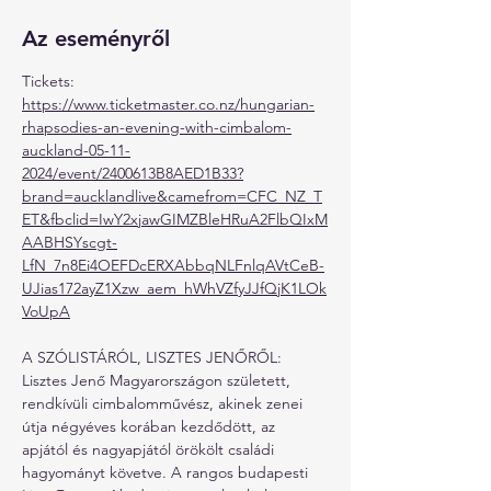
Az eseményről
Tickets:
https://www.ticketmaster.co.nz/hungarian-
rhapsodies-an-evening-with-cimbalom-
auckland-05-11-
2024/event/2400613B8AED1B33?
brand=aucklandlive&camefrom=CFC_NZ_T
ET&fbclid=IwY2xjawGIMZBleHRuA2FlbQIxM
AABHSYscgt-
LfN_7n8Ei4OEFDcERXAbbqNLFnlqAVtCeB-
UJias172ayZ1Xzw_aem_hWhVZfyJJfQjK1LOk
VoUpA
A SZÓLISTÁRÓL, LISZTES JENŐRŐL:
Lisztes Jenő Magyarországon született, 
rendkívüli cimbalomművész, akinek zenei 
útja négyéves korában kezdődött, az 
apjától és nagyapjától örökölt családi 
hagyományt követve. A rangos budapesti 