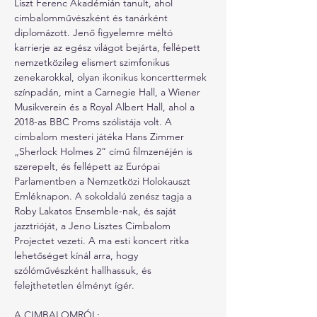
Liszt Ferenc Akadémián tanult, ahol 
cimbalomművészként és tanárként 
diplomázott. Jenő figyelemre méltó 
karrierje az egész világot bejárta, fellépett 
nemzetközileg elismert szimfonikus 
zenekarokkal, olyan ikonikus koncerttermek 
színpadán, mint a Carnegie Hall, a Wiener 
Musikverein és a Royal Albert Hall, ahol a 
2018-as BBC Proms szólistája volt. A 
cimbalom mesteri játéka Hans Zimmer 
„Sherlock Holmes 2” című filmzenéjén is 
szerepelt, és fellépett az Európai 
Parlamentben a Nemzetközi Holokauszt 
Emléknapon. A sokoldalú zenész tagja a 
Roby Lakatos Ensemble-nak, és saját 
jazztrióját, a Jeno Lisztes Cimbalom 
Projectet vezeti. A ma esti koncert ritka 
lehetőséget kínál arra, hogy 
szólóművészként hallhassuk, és 
felejthetetlen élményt ígér.
A CIMBALOMRÓL: