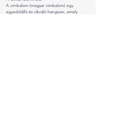
A cimbalom (magyar cimbalom) egy 
egyedülálló és vibráló hangszer, amely 
mélyen gyökerezik a közép-európai zenei 
hagyományban. Egy nagy, trapéz alakú,…
Továbbiak >
Esemény megosztása
KAPCSOLAT
akl.h.club@gmail.com